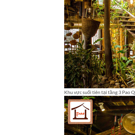
Khu vực suối tiên tại tầng 3 Pao 