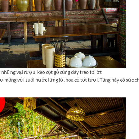
những vại rượu, kèo cột gỗ cùng dây treo tỏi ớt
hơ mộng với suối nước lững lờ, hoa cỏ tốt tươi. Tầng này có sức 