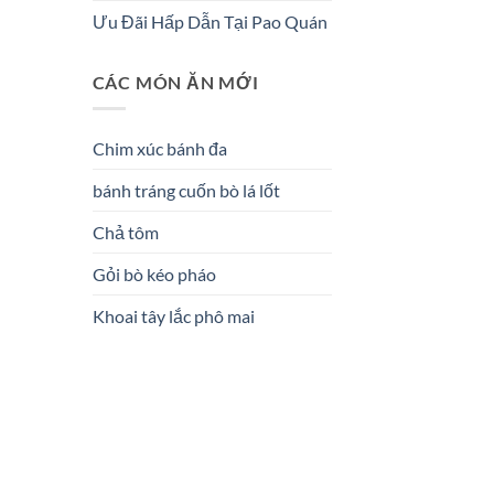
Ưu Đãi Hấp Dẫn Tại Pao Quán
CÁC MÓN ĂN MỚI
Chim xúc bánh đa
bánh tráng cuốn bò lá lốt
Chả tôm
Gỏi bò kéo pháo
Khoai tây lắc phô mai