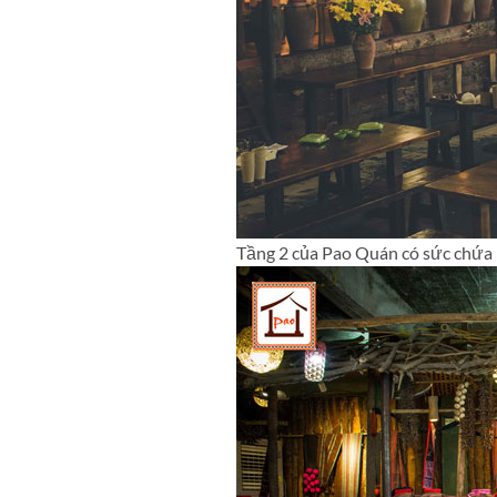
Tầng 2 của Pao Quán có sức chứa 