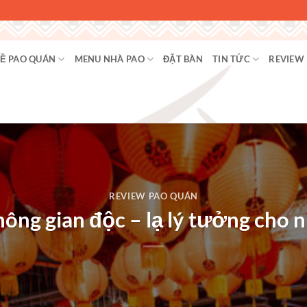
Ề PAO QUÁN
MENU NHÀ PAO
ĐẶT BÀN
TIN TỨC
REVIEW
REVIEW PAO QUÁN
ông gian độc – lạ lý tưởng cho 