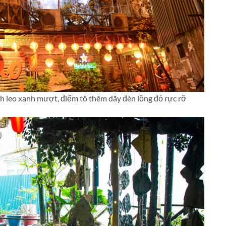
 leo xanh mượt, điểm tô thêm dãy đèn lồng đỏ rực rỡ