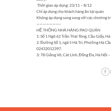
Thời gian áp dụng: 23/11 – 8/12
Chỉ áp dụng cho khách hàng ăn tại quán
Không áp dụng song song với các chương tr
———————–
HỆ THỐNG NHÀ HÀNG PAO QUÁN
1: Số 1 Ngõ 62 Trần Thái Tông, Cầu Giấy, H
2: Đường Số 1, ngã 5 Hà Trì, Phường Hà Cầu
02432012397.
3: 78 Giảng Võ, Cát Linh, Đống Đa, Hà Nội –