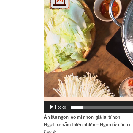
Video
00:00
Ăn lẩu ngon, eo mi nhon, giá lại tí hon
Ngọt từ nấm thiên nhiên – Ngon từ cách ch
𝑳𝒖̛𝒖 𝒚́: