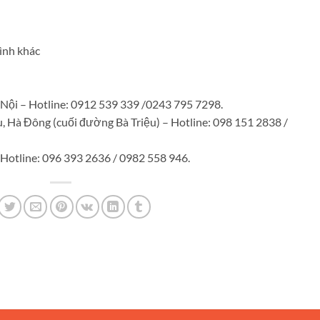
ình khác
à Nội – Hotline: 0912 539 339 /0243 795 7298.
, Hà Đông (cuối đường Bà Triệu) – Hotline: 098 151 2838 /
 Hotline: 096 393 2636 / 0982 558 946.