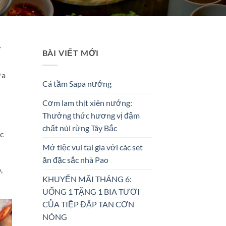
BÀI VIẾT MỚI
ừa
Cá tầm Sapa nướng
Cơm lam thịt xiên nướng:
Thưởng thức hương vị đậm
chất núi rừng Tây Bắc
c
Mở tiệc vui tại gia với các set
ăn đặc sắc nhà Pao
,
KHUYẾN MÃI THÁNG 6:
UỐNG 1 TẶNG 1 BIA TƯƠI
CỦA TIỆP ĐẬP TAN CƠN
NÓNG