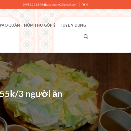
0982.558.946
paoquan62@gmail.com
0
pafibulelengkab.org
lawrencehealthcenter.com
fet.uet.vnu.edu.vn
thepubtheatre
hsddonline.com
sydney night
bandar togel
bandar togel
bandar togel
bandar togel
bandar togel
bandar togel
bandar togel
bandar togel
bandar togel
bandar togel
bandar togel
bandar togel
bandar togel
bandar togel
bandar togel
bandar togel
bandar togel
bandar togel
bandar togel
bandar togel
bandar togel
bandar togel
bandar togel
togel online
togel online
togel online
togel online
baselyne.io
link slot online
togel online
slot gacor hari ini
togel online
slot gacor hari ini
togel online
slot gacor hari ini
slot gacor hari ini
slot gacor hari ini
slot gacor hari ini
slot gacor hari ini
bento4d
bento4d
bento4d
bento4d
link slot gacor
link slot gacor
slot thailand
link slot gacor
slot thailand
link slot gacor
toto togel
toto togel
toto togel
toto togel
link togel
link gacor
slot online
togel resmi
slot online
slot online
toto togel
slot online
slot online
link togel
slot online
toto togel
link gacor
slot online
situs slot gacor
slot online
situs slot gacor
situs togel
slot gacor
situs togel
slot gacor
situs gacor
situs gacor
slot gacor
slot gacor
situs gacor
situs gacor
situs togel
situs gacor
situs gacor
slot gacor
slot gacor
situs togel
slot gacor
situs gacor
slot gacor
toto slot
toto slot
situs toto
situs toto
toto slot
toto slot
toto slot
situs toto
toto slot
link slot
link slot
link slot
toto slot
toto slot
slot resmi
toto slot
toto slot
link slot
toto slot
link slot
slot resmi
toto slot
link slot
link slot
situs toto
toto slot
toto slot
toto slot
link slot
slot resmi
toto slot
toto slot
link slot
link slot
situs slot
situs slot
situs slot
rtp slot
rtp slot
situs slot
situs slot
situs slot
toto
rtp slot
situs slot
situs slot
toto
slot
 PAO QUÁN
HÒM THƯ GÓP Ý
TUYỂN DỤNG
255k/3 người ăn