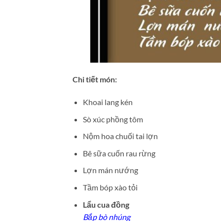
Chi tiết món:
Khoai lang kén
Sò xúc phồng tôm
Nộm hoa chuối tai lợn
Bê sữa cuốn rau rừng
Lợn mán nướng
Tầm bóp xào tỏi
Lẩu cua đồng
Bắp bò nhúng