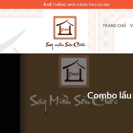
Bỏ
HỆ THỐNG NHÀ HÀNG PAO QUÁN
qua
nội
dung
TRANG CHỦ
V
Combo lẩu 