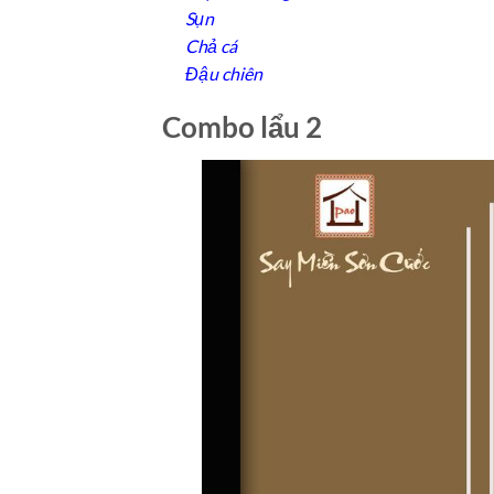
Sụn
Chả cá
Đậu chiên
Combo lẩu 2