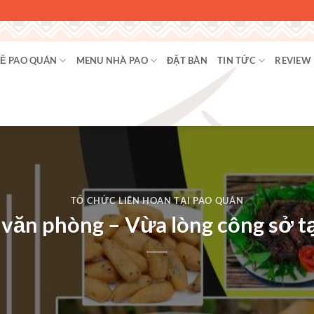
Ề PAO QUÁN
MENU NHÀ PAO
ĐẶT BÀN
TIN TỨC
REVIEW
TỔ CHỨC LIÊN HOAN TẠI PAO QUÁN
văn phòng – Vừa lòng công sở t