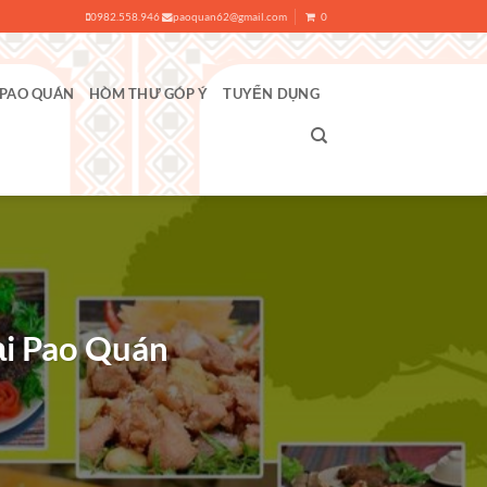
0982.558.946
paoquan62@gmail.com
0
commercialpressuresonland.org
lokvirsa.org.pk/book-now/
pafiboalemokab.org
jurnal kebidanan aceh
homejamesglobal.com
www.leon.uml.edu.ni
eltiosam.com.mx/sucursales/
gethighered.com
thepubtheatre
situs togel online
sydney night
maplweb.org
slot gacor hari ini
togel online
togel online
togel online
togel online
togel online
slot gacor hari ini
slot gacor hari ini
www.astina.co
bento4d
bento4d
bento4d
bento4d
bento4d
slot thailand
link slot gacor
bento4d
prowlpr.com
slot thailand
slot thailand
link slot gacor
link slot gacor
slot thailand
toto togel
toto togel
slot online
toto togel
slot online
toto togel
toto togel
toto togel
toto togel
toto togel
slot online
toto togel
slot online
slot online
link gacor
slot online
toto togel
slot online
slot online
toto togel
slot online
toto togel
slot online
toto togel
link gacor
slot online
slot online
situs slot gacor
toto togel
slot online
toto togel
slot online
toto togel
situs slot gacor
situs togel
slot gacor
situs togel
situs togel
situs gacor
slot gacor
situs togel
situs gacor
situs togel
situs gacor
situs gacor
slot gacor
situs gacor
slot gacor
situs gacor
slot gacor
slot gacor
situs gacor
slot gacor
slot gacor
situs gacor
situs gacor
situs gacor
situs toto
situs toto
situs toto
slot resmi
toto slot
toto slot
toto slot
situs toto
situs toto
toto slot
situs toto
toto slot
toto slot
slot resmi
situs toto
togel
toto slot
toto slot
situs toto
situs toto
situs toto
toto slot
toto slot
toto slot
link slot
slot resmi
toto slot
toto slot
toto slot
slot resmi
link slot
toto slot
toto slot
toto slot
link slot
link slot
link slot
toto slot
link slot
toto slot
toto slot
toto slot
situs toto
toto slot
link slot
toto slot
toto slot
situs toto
situs slot
situs slot
rtp slot
situs slot
situs slot
situs slot
situs slot
situs slot
toto
situs slot
toto
toto
toto
situs slot
toto
toto
toto
 PAO QUÁN
HÒM THƯ GÓP Ý
TUYỂN DỤNG
ại Pao Quán