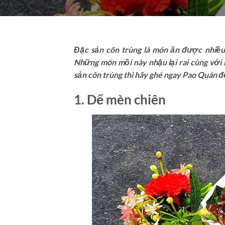
Đặc sản côn trùng là món ăn được nhiều
Những món mồi này nhậu lại rai cùng với
sản côn trùng thì hãy ghé ngay Pao Quán 
1. Dế mèn chiên