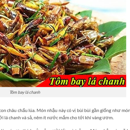
Tôm bay lá chanh
on châu chấu lúa. Món nhậu này có vị bùi bùi gần giống như mó
i lá chanh và sả, nêm ít nước mắm cho tới khi vàng ươm.