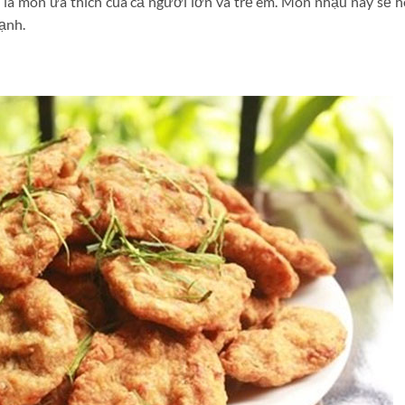
n là món ưa thích của cả người lớn và trẻ em. Món nhậu này sẽ 
ạnh.