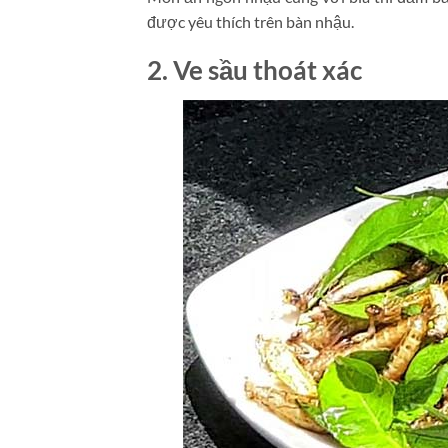
được yêu thích trên bàn nhậu.
2. Ve sầu thoát xác