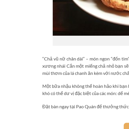
“Chả vũ nữ chân dài” – món ngon “đốn tim”
xương nhái Cắn một miếng chả nhỏ bạn sẽ c
mùi thơm của lá chanh ăn kèm với nước chấ
Một bữa nhậu không thể hoàn hảo khi bạn b
khó có thể dư vị đặc biệt của các món: dế mè
Đặt bàn ngay tại Pao Quán để thưởng thức 