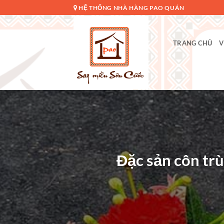
Bỏ
HỆ THỐNG NHÀ HÀNG PAO QUÁN
qua
nội
dung
TRANG CHỦ
V
Đặc sản côn tr