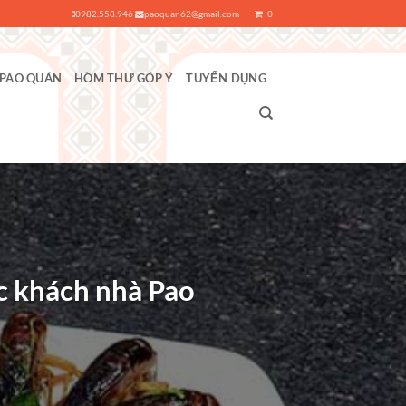
0982.558.946
paoquan62@gmail.com
0
commercialpressuresonland.org
lokvirsa.org.pk/book-now/
pafiboalemokab.org
jurnal kebidanan aceh
homejamesglobal.com
www.leon.uml.edu.ni
eltiosam.com.mx/sucursales/
gethighered.com
thepubtheatre
situs togel online
sydney night
maplweb.org
slot gacor hari ini
togel online
togel online
togel online
togel online
togel online
togel online
slot gacor hari ini
bento4d
bento4d
bento4d
bento4d
bento4d
bento4d
slot thailand
link slot gacor
bento4d
prowlpr.com
slot thailand
slot thailand
slot thailand
link slot gacor
toto togel
toto togel
slot online
toto togel
slot online
toto togel
toto togel
toto togel
toto togel
toto togel
slot online
toto togel
slot online
slot online
link gacor
slot online
toto togel
slot online
slot online
toto togel
slot online
slot online
slot online
toto togel
slot online
slot online
situs slot gacor
toto togel
slot online
situs togel
slot gacor
situs togel
situs togel
situs gacor
slot gacor
situs togel
situs gacor
situs togel
situs gacor
situs gacor
slot gacor
situs gacor
slot gacor
situs gacor
slot gacor
situs gacor
slot gacor
slot gacor
situs gacor
situs toto
situs toto
slot resmi
toto slot
toto slot
toto slot
situs toto
situs toto
toto slot
situs toto
toto slot
toto slot
slot resmi
situs toto
togel
toto slot
toto slot
situs toto
situs toto
situs toto
toto slot
toto slot
toto slot
link slot
slot resmi
toto slot
toto slot
toto slot
slot resmi
link slot
toto slot
toto slot
toto slot
link slot
situs toto
link slot
link slot
toto slot
toto slot
link slot
toto slot
toto slot
toto slot
situs toto
toto slot
situs slot
situs slot
rtp slot
situs slot
situs slot
situs slot
situs slot
situs slot
toto
situs slot
toto
toto
 PAO QUÁN
HÒM THƯ GÓP Ý
TUYỂN DỤNG
c khách nhà Pao