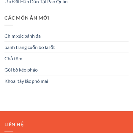
Ưu Đãi Hấp Dẫn Tại Pao Quán
CÁC MÓN ĂN MỚI
Chim xúc bánh đa
bánh tráng cuốn bò lá lốt
Chả tôm
Gỏi bò kéo pháo
Khoai tây lắc phô mai
LIÊN HỆ