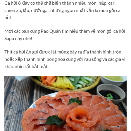
Cá hồi ở đây có thể chế biến thành nhiều món: hấp, cari,
chiên xù, lẩu, nướng…, nhưng ngon nhất vẫn là món gỏi cá
hồi.
Mời các bạn cùng Pao Quán tìm hiểu thêm về món gỏi cá hồi
Sapa này nhé!
Thịt cá hồi ăn gỏi được lát mỏng bày ra đĩa thành hình tròn
hoặc xếp thành hình bông hoa cùng với rau sống và các gia vị
khác nhìn rất bắt mắt.