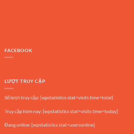
FACEBOOK
LƯỢT TRUY CẬP
Số lượt truy cập: [wpstatistics stat=visits time=total]
Truy cập hôm nay: [wpstatistics stat=visits time=today]
Đang online: [wpstatistics stat=usersonline]