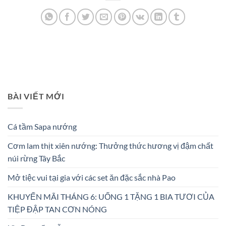
BÀI VIẾT MỚI
Cá tầm Sapa nướng
Cơm lam thịt xiên nướng: Thưởng thức hương vị đậm chất
núi rừng Tây Bắc
Mở tiệc vui tại gia với các set ăn đặc sắc nhà Pao
KHUYẾN MÃI THÁNG 6: UỐNG 1 TẶNG 1 BIA TƯƠI CỦA
TIỆP ĐẬP TAN CƠN NÓNG