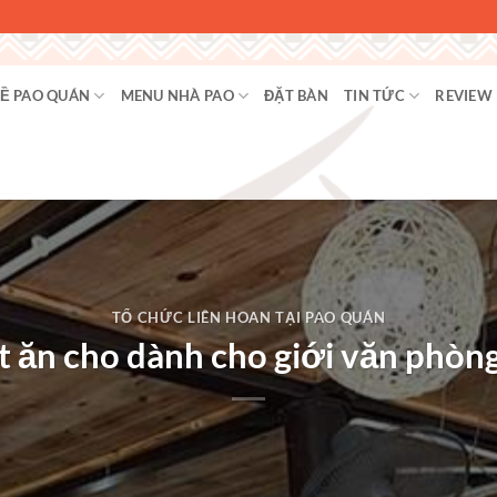
Ề PAO QUÁN
MENU NHÀ PAO
ĐẶT BÀN
TIN TỨC
REVIEW
TỔ CHỨC LIÊN HOAN TẠI PAO QUÁN
et ăn cho dành cho giới văn phòng