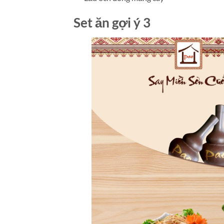
Set ăn gợi ý 3