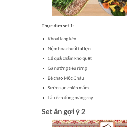
Thực đơn set 1:
Khoai lang kén
Nộm hoa chuối tai lợn
Củ quả chấm kho quẹt
Gà nướng tiêu rừng
Bê chao Mộc Châu
Sườn sụn chiên mắm
Lẩu ếch đồng măng cay
Set ăn gợi ý 2