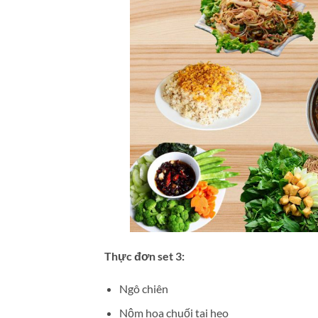
Thực đơn set 3:
Ngô chiên
Nộm hoa chuối tai heo