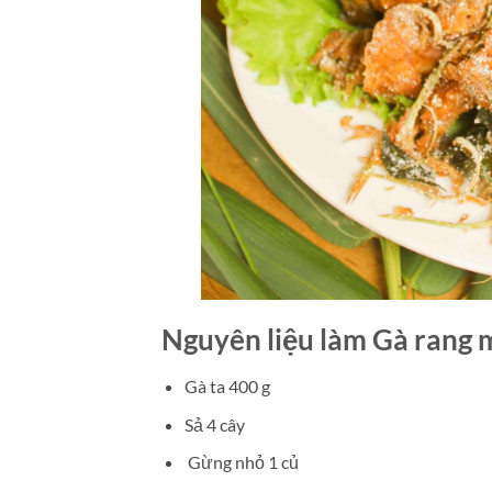
Nguyên liệu làm Gà rang 
Gà ta 400 g
Sả 4 cây
Gừng nhỏ 1 củ