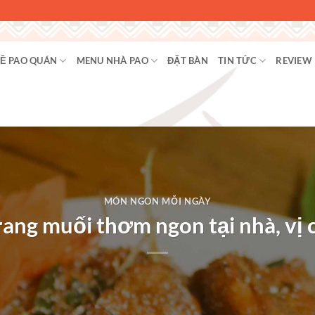
Ề PAO QUÁN
MENU NHÀ PAO
ĐẶT BÀN
TIN TỨC
REVIEW
MÓN NGON MỖI NGÀY
rang muối thơm ngon tại nhà, vị