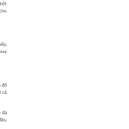
 bột
 cho
nếp,
 xay
à đổ
t cả
à đã
 đều