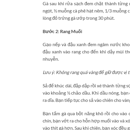
Gà sau khi rửa sạch đem chặt thành từng 
ngọt, ½ muỗng cà phê hạt nêm, 1/3 muỗng c
lòng đỏ trứng gà ướp trong 30 phút.
Bước 2: Rang Muối
Gạo nếp và đậu xanh đem ngâm nước khoảng
đậu xanh vào rang cho đến khi dậy mùi t
nhuyễn.
Lưu ý: Không rang quá vàng để giữ được vị 
Sả để khúc dài, đập dập rồi xé thành từng sợ
vào khoảng ½ chảo dầu. Khi dầu nóng, bạn c
ra dĩa. Bạn tiếp tục cho sả vào chiên cho vàn
Bạn tẩm gà qua bột năng khô rồi cho vào c
chín, bạn vớt ra cho hỗn hợp muối vào và x
vào thịt gà hơn. Sau khi chiên, bạn xóc đều 