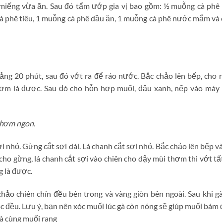
miếng vừa ăn. Sau đó tẩm ướp gia vị bao gồm: ½ muỗng cà phê
à phê tiêu, 1 muỗng cà phê dầu ăn, 1 muỗng cà phê nước mắm và
 20 phút, sau đó vớt ra để ráo nước. Bắc chảo lên bếp, cho 
hơm là được. Sau đó cho hỗn hợp muối, đậu xanh, nếp vào máy
thơm ngon.
i nhỏ. Gừng cắt sợi dài. Lá chanh cắt sợi nhỏ. Bắc chảo lên bếp v
ho gừng, lá chanh cắt sợi vào chiên cho dậy mùi thơm thì vớt tấ
g là được.
hảo chiên chín đều bên trong và vàng giòn bên ngoài. Sau khi g
óc đều. Lưu ý, bạn nên xóc muối lúc gà còn nóng sẽ giúp muối bám
gà cùng muối rang