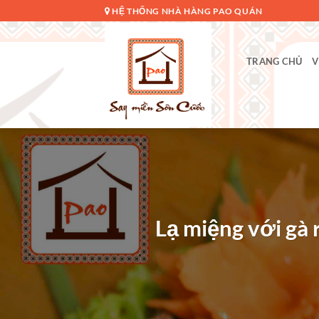
Bỏ
HỆ THỐNG NHÀ HÀNG PAO QUÁN
qua
nội
dung
TRANG CHỦ
V
Lạ miệng với gà 