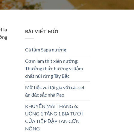
i lạ
BÀI VIẾT MỚI
ưởng
Cá tầm Sapa nướng
Cơm lam thịt xiên nướng:
Thưởng thức hương vị đậm
chất núi rừng Tây Bắc
Mở tiệc vui tại gia với các set
ăn đặc sắc nhà Pao
KHUYẾN MÃI THÁNG 6:
UỐNG 1 TẶNG 1 BIA TƯƠI
CỦA TIỆP ĐẬP TAN CƠN
NÓNG