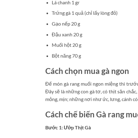
Lá chanh 1 gr
Trứng gà 1 quả (chỉ lấy lòng đỏ)
Gạo nếp 20 g
Đậu xanh 20 g
Muối hột 20 g
Bột năng 70 g
Cách chọn mua gà ngon
Để món gà rang muối ngon miệng thì trước t
Đây sẽ là những con gà tơ, có thịt săn chắc
mỏng, mịn; những nơi như ức, lưng, cánh có
Cách chế biến Gà rang mu
Bước 1: Ướp Thịt Gà