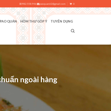
0982.558.946
paoquan62@gmail.com
0
 PAO QUÁN
HÒM THƯ GÓP Ý
TUYỂN DỤNG
 chuẩn ngoài hàng