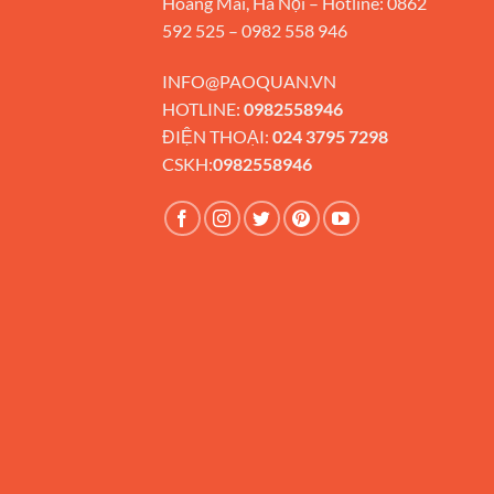
Hoàng Mai, Hà Nội – Hotline: 0862
592 525 – 0982 558 946
INFO@PAOQUAN.VN
HOTLINE:
0982558946
ĐIỆN THOẠI:
024 3795 7298
CSKH:
0982558946