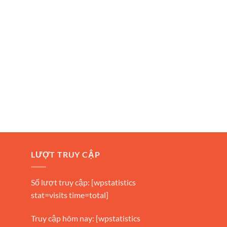
LƯỢT TRUY CẬP
Số lượt truy cập: [wpstatistics
stat=visits time=total]
Truy cập hôm nay: [wpstatistics