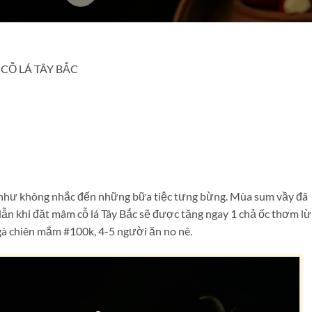
CỖ LÁ TÂY BẮC
u như không nhắc đến những bữa tiệc tưng bừng. Mùa sum vầy đã
ẫn khi đặt mâm cỗ lá Tây Bắc sẽ được tặng ngay 1 chả ốc thơm l
gà chiên mắm #100k, 4-5 người ăn no nê.