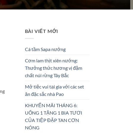
BÀI VIẾT MỚI
Cá tầm Sapa nướng
Cơm lam thịt xiên nướng:
Thưởng thức hương vị đậm
chất núi rừng Tây Bắc
Mở tiệc vui tại gia với các set
ừng
ăn đặc sắc nhà Pao
KHUYẾN MÃI THÁNG 6:
UỐNG 1 TẶNG 1 BIA TƯƠI
CỦA TIỆP ĐẬP TAN CƠN
NÓNG