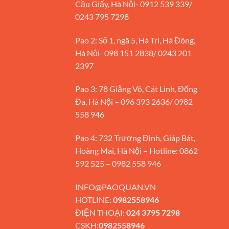
Cầu Giấy, Hà Nội- 0912 539 339/
0243 795 7298
Pao 2: Số 1, ngã 5, Hà Trì, Hà Đông,
Hà Nội- 098 151 2838/ 0243 201
2397
Pao 3: 78 Giảng Võ, Cát Linh, Đống
Đa, Hà Nội – 096 393 2636/ 0982
558 946
Pao 4: 732 Trương Định, Giáp Bát,
Hoàng Mai, Hà Nội – Hotline: 0862
592 525 – 0982 558 946
INFO@PAOQUAN.VN
HOTLINE:
0982558946
ĐIỆN THOẠI:
024 3795 7298
CSKH:
0982558946