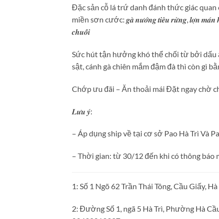
Đặc sản cỗ lá trứ danh đánh thức giác qua
miền sơn cước: 𝒈𝒂̀ 𝒏𝒖̛𝒐̛́𝒏𝒈 𝒕𝒊𝒆̂𝒖 𝒓𝒖̛̀𝒏𝒈, 𝒍𝒐̛̣𝒏 𝒎𝒂́𝒏 𝒉𝒂̂́
𝒄𝒉𝒖𝒐̂́𝒊
Sức hút tận hưởng khó thể chối từ bởi dấu ấ
sật, cánh gà chiên mắm đậm đà thì còn gì bằ
Chớp ưu đãi – Ăn thoải mái Đặt ngay chờ ch
𝑳𝒖̛𝒖 𝒚́:
– Áp dụng ship về tại cơ sở Pao Hà Trì Và P
– Thời gian: từ 30/12 đến khi có thông báo
1: Số 1 Ngõ 62 Trần Thái Tông, Cầu Giấy, H
2: Đường Số 1, ngã 5 Hà Trì, Phường Hà Cầu