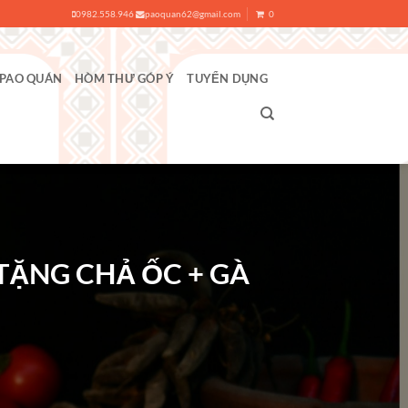
0982.558.946
paoquan62@gmail.com
0
 PAO QUÁN
HÒM THƯ GÓP Ý
TUYỂN DỤNG
 TẶNG CHẢ ỐC + GÀ