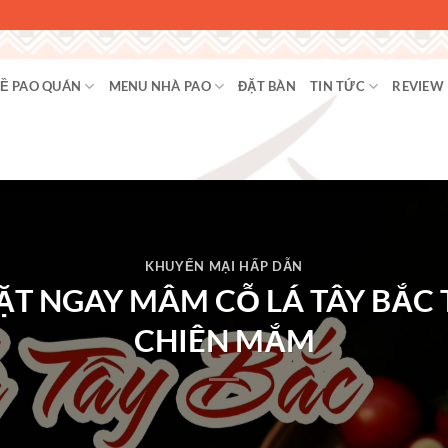
Ề PAO QUÁN
MENU NHÀ PAO
ĐẶT BÀN
TIN TỨC
REVIEW
KHUYẾN MẠI HẤP DẪN
ĐẶT NGAY MÂM CỖ LÁ TÂY BẮC
CHIÊN MẮM