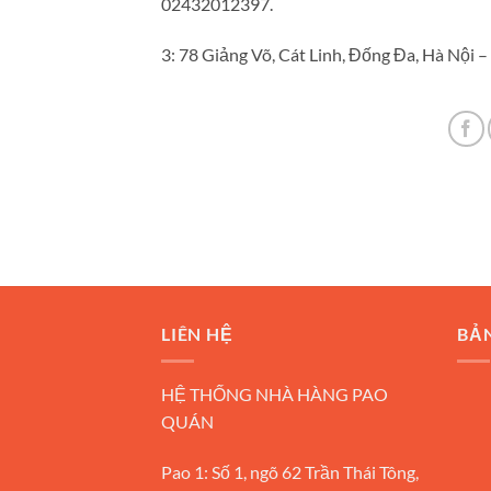
02432012397.
3: 78 Giảng Võ, Cát Linh, Đống Đa, Hà Nội –
LIÊN HỆ
BẢ
HỆ THỐNG NHÀ HÀNG PAO
QUÁN
Pao 1: Số 1, ngõ 62 Trần Thái Tông,