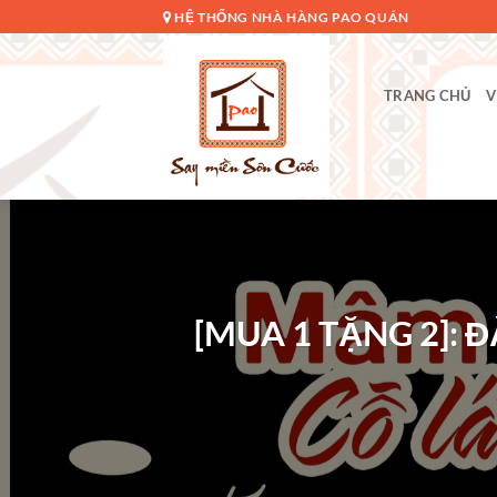
Bỏ
HỆ THỐNG NHÀ HÀNG PAO QUÁN
qua
nội
dung
TRANG CHỦ
V
[MUA 1 TẶNG 2]: 