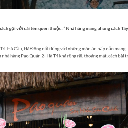
ách gọi với cái tên quen thuộc: “ Nhà hàng mang phong cách Tâ
Hà Trì, Hà Cầu, Hà Đông nổi tiếng với những món ăn hấp dẫn mang
 nhà hàng Pao Quán 2- Hà Trì khá rộng rãi, thoáng mát, cách bài tr