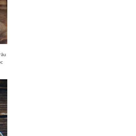
râu
ộc