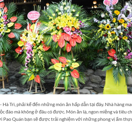
- Hà Trì, phải kể đến những món ăn hấp dẫn tại đây. Nhà hàng m
ộc đáo mà không ở đâu có được. Món ăn lạ, ngon miệng và tiêu ch
 với Pao Quán bạn sẽ được trải nghiệm với những phong vị ẩm thự