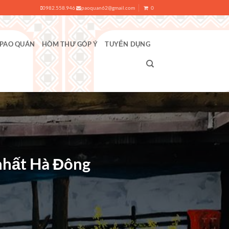
0982.558.946
paoquan62@gmail.com
0
commercialpressuresonland.org
pafiboalemokab.org
jurnal kebidanan aceh
homejamesglobal.com
link alternatif bento4d
desasidetapa.id/profil
gethighered.com
thepubtheatre
link slot terpercaya
situs togel online
sydney night
slot gacor hari ini
slot gacor hari ini
togel online
togel online
togel online
togel online
slot gacor hari ini
slot gacor hari ini
togel online
loop.scroll.pub
bento4d
bento4d
bento4d
bento4d
bento4d
bento4d
bento4d
slot thailand
bento4d
link slot gacor
bento4d
prowlpr.com
link slot gacor
slot thailand
slot thailand
toto togel
toto togel
toto togel
toto togel
login toto
link gacor
toto togel
toto togel
slot online
toto togel
link gacor
slot online
slot online
slot online
toto togel
toto togel
slot online
toto togel
toto togel
toto togel
togel resmi
slot online
slot online
toto togel
slot online
slot online
slot online
link gacor
slot online
slot online
toto togel
situs slot gacor
slot online
slot online
slot online
toto togel
slot online
toto togel
toto togel
slot online
slot online
slot online
slot online
slot online
situs togel
slot gacor
situs togel
situs togel
situs gacor
slot gacor
situs togel
situs togel
slot gacor
rtp slot live
situs gacor
situs togel
situs gacor
situs togel
situs togel
situs gacor
situs gacor
situs gacor
slot gacor
situs gacor
slot gacor
situs gacor
situs gacor
situs togel
situs gacor
situs togel
slot gacor
situs gacor
situs gacor
slot gacor
situs toto
situs toto
slot resmi
toto slot
situs toto
toto slot
situs toto
link slot
toto slot
toto slot
situs toto
situs toto
toto slot
toto slot
toto slot
toto slot
slot resmi
situs toto
toto slot
togel
toto slot
toto slot
situs toto
toto slot
situs toto
situs toto
situs toto
toto slot
slot resmi
situs toto
link slot
situs toto
situs toto
situs toto
toto slot
toto slot
situs toto
situs toto
toto slot
toto slot
toto slot
link slot
slot resmi
toto slot
slot resmi
toto slot
toto slot
toto slot
toto slot
toto slot
toto slot
slot resmi
toto slot
situs toto
toto slot
slot resmi
link slot
link slot
toto slot
situs toto
link slot
toto slot
toto slot
link slot
slot resmi
link slot
situs toto
link slot
link slot
toto slot
situs slot
situs slot
situs slot
situs slot
situs slot
situs slot
situs slot
situs slot
situs slot
situs slot
situs slot
situs slot
situs slot
situs slot
situs slot
situs slot
 PAO QUÁN
HÒM THƯ GÓP Ý
TUYỂN DỤNG
nhất Hà Đông