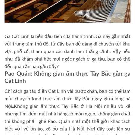
Ga Cát Linh là bến đầu tiên của hành trình. Ga này gần nhất
với trung tâm thủ đô, từ đây bạn dễ dàng di chuyển tới khu
vực phố cổ, tham quan các danh lam thắng cảnh. Vậy nếu
như đã khám phá hết mọi ngóc ngách ở ga tàu, bạn có thể
đến quán ăn nào gần đấy?
Pao Quán: Không gian ẩm thực Tây Bắc gần ga
Cát Linh
Chỉ cách ga tàu điện Cát Linh vài bước chân, bạn có thể làm
một chuyến food tour ẩm thực Tây Bắc ngay giữa lòng hà
Nội..Không gian ẩm thực Tây Bắc ở Hà Nội nhiều vô kể
nhưng tìm kiếm một nhà hàng có món ngọn, không gian chất
thì không phải ghé Pao. Quán như một thế giới khác tách
biệt với vẻ ồn ào, xô bồ của Hà Nội. Nơi đây toát lên sự