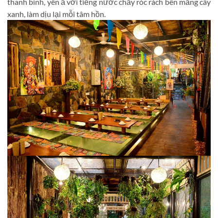
thanh bình, yên ả với tiếng nước chảy róc rách bên mảng cây
xanh, làm dịu lại mỗi tâm hồn.