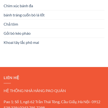
Chim xúc bánh đa
bánh tráng cuốn bò lá lốt
Chả tôm
Gỏi bò kéo pháo
Khoai tây lắc phô mai
LIÊN HỆ
HỆ THỐNG NHÀ HÀNG PAO QUÁN
Pao 1: Số 1, ngõ 62 Trần Thái Tông, Cầu Giấy, Hà Nội- 0912
539 339/ 0243 795 7298