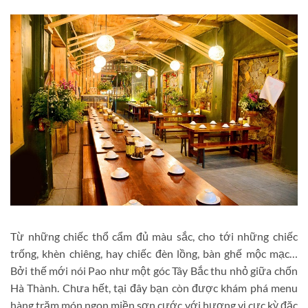
Từ những chiếc thổ cẩm đủ màu sắc, cho tới những chiếc
trống, khèn chiêng, hay chiếc đèn lồng, bàn ghế mộc mạc…
Bởi thế mới nói Pao như một góc Tây Bắc thu nhỏ giữa chốn
Hà Thành. Chưa hết, tại đây bạn còn được khám phá menu
hàng trăm món ngon miền sơn cước với hương vị cực kỳ đặc