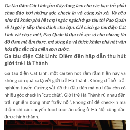
Ga tàu điện Cát Linh gần đây đang làm cho các bạn trẻ phải
chao đảo bởi những góc check in vô cùng xin xò. Và nếu
như đã khám phá hết mọi ngóc ngách ở ga tàu thì Pao Quán
sẽ là gợi ý tiếp theo dành cho bạn. Chỉ cách ga tàu điện Cát
Linh vài chục mét, Pao Quán là địa chỉ xịn sò cho những tín
đồ đam mê ẩm thực, mê sống ảo và thích khám phá nét văn
hóa đặc sắc của miền sơn cước.
Ga tàu điện Cát Linh: Điểm đến hấp dẫn thu hút
giới trẻ Hà Thành
Ga tàu điện Cát Linh, một cái tên hot rầm rầm hiện nay và
không còn quá xa lạ với giới trẻ Hà Thành. Không chỉ bởi trải
nghiệm tuyến đường sắt đô thị đầu tiên mà nơi đây còn có
nhiều góc check in “cực chất”. Giới trẻ Hà Thành rủ nhau đến
trải nghiệm đông như “trẩy hội”, không chỉ để check-in mà
thậm chí các chuyến food tour ăn uống ở Hà Nội cũng dần
được hình thành.