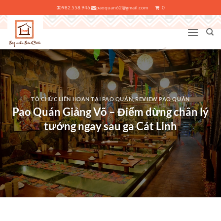
Bỏ
0982.558.946
paoquan62@gmail.com
0
qua
nội
dung
TỔ CHỨC LIÊN HOAN TẠI PAO QUÁN
,
REVIEW PAO QUÁN
Pao Quán Giảng Võ – Điểm dừng chân lý
tưởng ngay sau ga Cát Linh