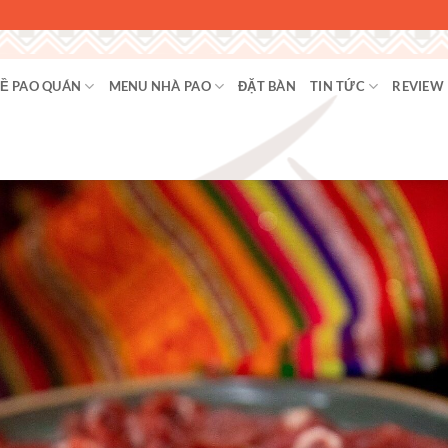
Ề PAO QUÁN
MENU NHÀ PAO
ĐẶT BÀN
TIN TỨC
REVIEW