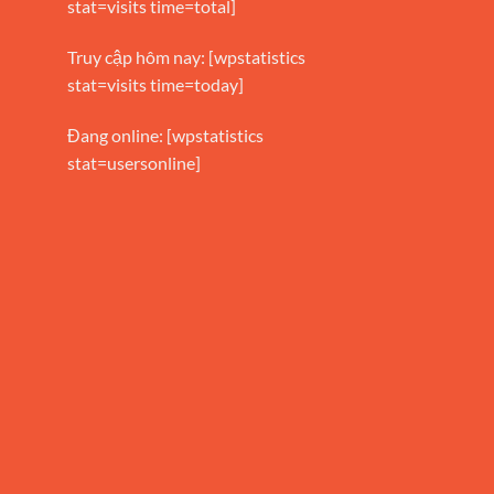
stat=visits time=total]
Truy cập hôm nay: [wpstatistics
stat=visits time=today]
Đang online: [wpstatistics
stat=usersonline]