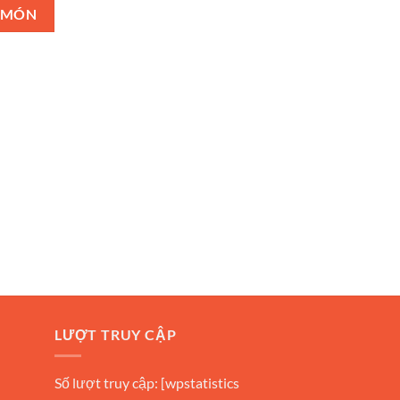
 MÓN
LƯỢT TRUY CẬP
Số lượt truy cập: [wpstatistics