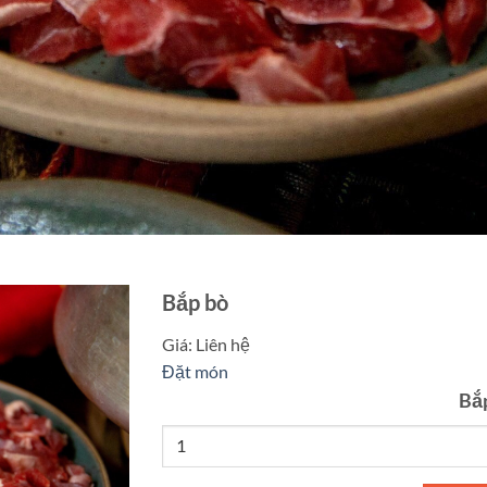
Bắp bò
Giá:
Liên hệ
Đặt món
Bắ