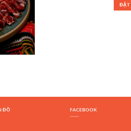
ĐẶT
N ĐỒ
FACEBOOK