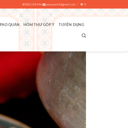
0982.558.946
paoquan62@gmail.com
0
 PAO QUÁN
HÒM THƯ GÓP Ý
TUYỂN DỤNG