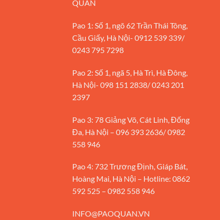
QUÁN
Pao 1: Số 1, ngõ 62 Trần Thái Tông,
Cầu Giấy, Hà Nội- 0912 539 339/
0243 795 7298
Pao 2: Số 1, ngã 5, Hà Trì, Hà Đông,
Hà Nội- 098 151 2838/ 0243 201
2397
Pao 3: 78 Giảng Võ, Cát Linh, Đống
Đa, Hà Nội – 096 393 2636/ 0982
558 946
Pao 4: 732 Trương Định, Giáp Bát,
Hoàng Mai, Hà Nội – Hotline: 0862
592 525 – 0982 558 946
INFO@PAOQUAN.VN