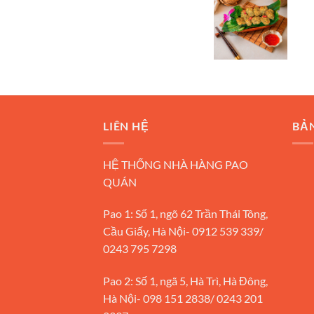
LIÊN HỆ
BẢ
HỆ THỐNG NHÀ HÀNG PAO
QUÁN
Pao 1: Số 1, ngõ 62 Trần Thái Tông,
Cầu Giấy, Hà Nội- 0912 539 339/
0243 795 7298
Pao 2: Số 1, ngã 5, Hà Trì, Hà Đông,
Hà Nội- 098 151 2838/ 0243 201