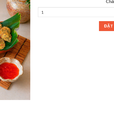
Chả
ĐẶT