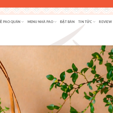
Ề PAO QUÁN
MENU NHÀ PAO
ĐẶT BÀN
TIN TỨC
REVIEW