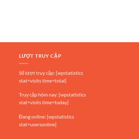
LƯỢT TRUY CẬP
Số lượt truy cập: [wpstatistics
stat=visits time=total]
Truy cập hôm nay: [wpstatistics
stat=visits time=today]
Đang online: [wpstatistics
stat=usersonline]