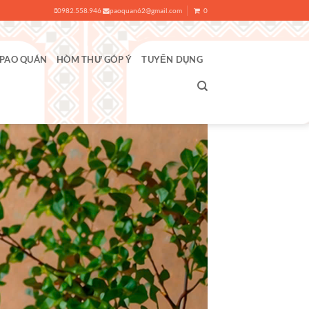
0982.558.946
paoquan62@gmail.com
0
 PAO QUÁN
HÒM THƯ GÓP Ý
TUYỂN DỤNG