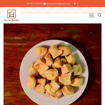
Bỏ
0982.558.946
paoquan62@gmail.com
0
qua
nội
dung