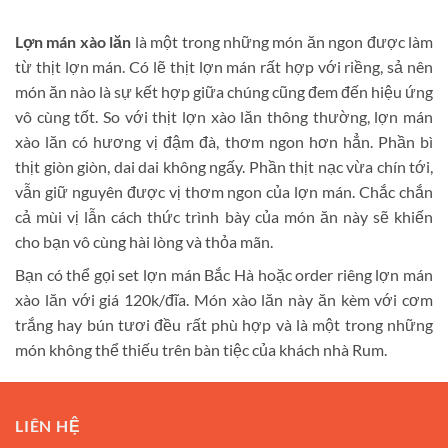
Lợn mán xào lăn
là một trong những món ăn ngon được làm
từ thịt lợn mán. Có lẽ thịt lợn mán rất hợp với riềng, sả nên
món ăn nào là sự kết hợp giữa chúng cũng đem đến hiệu ứng
vô cùng tốt. So với thịt lợn xào lăn thông thường, lợn mán
xào lăn có hương vị đậm đà, thơm ngon hơn hẳn. Phần bì
thịt giòn giòn, dai dai không ngấy. Phần thịt nạc vừa chín tới,
vẫn giữ nguyên được vị thơm ngon của lợn mán. Chắc chắn
cả mùi vị lẫn cách thức trình bày của món ăn này sẽ khiến
cho bạn vô cùng hài lòng và thỏa mãn.
Bạn có thể gọi set lợn mán Bắc Hà hoặc order riêng lợn mán
xào lăn với giá 120k/đĩa. Món xào lăn này ăn kèm với cơm
trắng hay bún tươi đều rất phù hợp và là một trong những
món không thể thiếu trên bàn tiệc của khách nhà Rum.
LIÊN HỆ