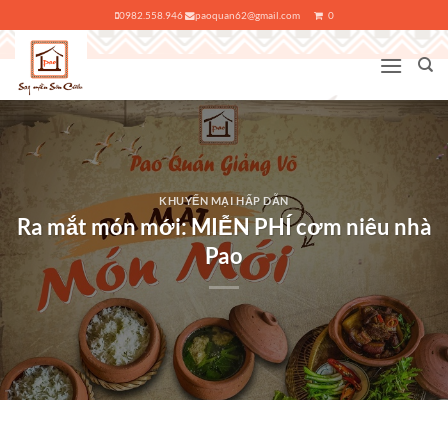
Bỏ
0982.558.946
paoquan62@gmail.com
0
qua
nội
dung
KHUYẾN MẠI HẤP DẪN
Ra mắt món mới: MIỄN PHÍ cơm niêu nhà
Pao