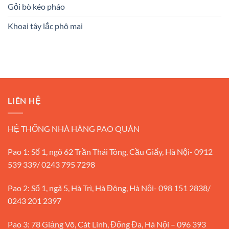
Gỏi bò kéo pháo
Khoai tây lắc phô mai
LIÊN HỆ
HỆ THỐNG NHÀ HÀNG PAO QUÁN
Pao 1: Số 1, ngõ 62 Trần Thái Tông, Cầu Giấy, Hà Nội- 0912
539 339/ 0243 795 7298
Pao 2: Số 1, ngã 5, Hà Trì, Hà Đông, Hà Nội- 098 151 2838/
0243 201 2397
Pao 3: 78 Giảng Võ, Cát Linh, Đống Đa, Hà Nội – 096 393