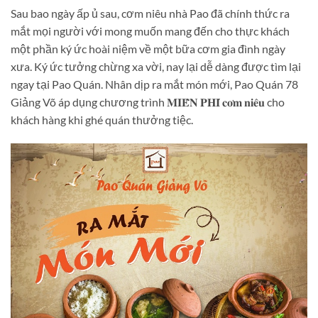
Sau bao ngày ấp ủ sau, cơm niêu nhà Pao đã chính thức ra
mắt mọi người với mong muốn mang đến cho thực khách
một phần ký ức hoài niệm về một bữa cơm gia đình ngày
xưa. Ký ức tưởng chừng xa vời, nay lại dễ dàng được tìm lại
ngay tại Pao Quán. Nhân dịp ra mắt món mới, Pao Quán 78
Giảng Võ áp dụng chương trình 𝐌𝐈𝐄̂̃𝐍 𝐏𝐇𝐈́ 𝐜𝐨̛𝐦 𝐧𝐢𝐞̂𝐮 cho
khách hàng khi ghé quán thưởng tiệc.