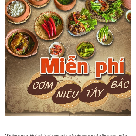
“𝐷𝑢̛𝑜̛̀𝑛𝑔 𝑛ℎ𝑢̛, 𝑘ℎ𝑜́ 𝑐𝑜́ 𝑙𝑜𝑎̣𝑖 𝑐𝑜̛𝑚 𝑛𝑎̀𝑜 𝑔𝑎̂𝑦 𝑡ℎ𝑢̛𝑜̛𝑛𝑔 𝑛ℎ𝑜̛́ 𝑏𝑎̆̀𝑛𝑔 𝑐𝑜̛𝑚 𝑛𝑖𝑒̂𝑢.