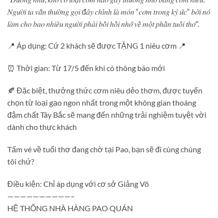
𝑁𝑔𝑢̛𝑜̛̀𝑖 𝑡𝑎 𝑣𝑎̂̃𝑛 𝑡ℎ𝑢̛𝑜̛̀𝑛𝑔 𝑔𝑜̣𝑖 đ𝑎̂𝑦 𝑐ℎ𝑖́𝑛ℎ 𝑙𝑎̀ 𝑚𝑜́𝑛 “𝑐𝑜̛𝑚 𝑡𝑟𝑜𝑛𝑔 𝑘𝑦́ 𝑢̛́𝑐” 𝑏𝑜̛̉𝑖 𝑛𝑜́
𝑙𝑎̀𝑚 𝑐ℎ𝑜 𝑏𝑎𝑜 𝑛ℎ𝑖𝑒̂𝑢 𝑛𝑔𝑢̛𝑜̛̀𝑖 𝑝ℎ𝑎̉𝑖 𝑏𝑜̂̀𝑖 ℎ𝑜̂̀𝑖 𝑛ℎ𝑜̛́ 𝑣𝑒̂̀ 𝑚𝑜̣̂𝑡 𝑝ℎ𝑎̂̀𝑛 𝑡𝑢𝑜̂̉𝑖 𝑡ℎ𝑜̛”.
📍 Áp dụng: Cứ 2 khách sẽ được TẶNG 1 niêu cơm 📍
⏰ Thời gian: Từ 17/5 đến khi có thông báo mới
🍂 Đặc biệt, thưởng thức cơm niêu dẻo thơm, được tuyển
chọn từ loại gạo ngon nhất trong một không gian thoáng
đậm chất Tây Bắc sẽ mang đến những trải nghiệm tuyệt vời
dành cho thực khách
Tấm vé về tuổi thơ đang chờ tại Pao, bạn sẽ đi cùng chúng
tôi chứ?
Điều kiện: Chỉ áp dụng với cơ sở Giảng Võ
——————————–
HỆ THỐNG NHÀ HÀNG PAO QUÁN