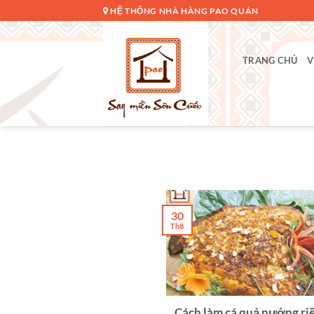
Bỏ
HỆ THỐNG NHÀ HÀNG PAO QUÁN
qua
nội
dung
TRANG CHỦ
V
30
Th8
Cách làm cá quả nướng ri