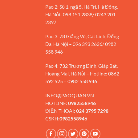
Pao 2: Số 1, ngã 5, Hà Trì, Hà Đông,
Hà Nội- 098 151 2838/ 0243 201
2397
Pao 3: 78 Giảng Võ, Cát Linh, Đống
Đa, Hà Nội – 096 393 2636/ 0982
558 946
Pao 4: 732 Trương Định, Giáp Bát,
Hoàng Mai, Hà Nội – Hotline: 0862
592 525 – 0982 558 946
INFO@PAOQUAN.VN
HOTLINE:
0982558946
ĐIỆN THOẠI:
024 3795 7298
CSKH:
0982558946