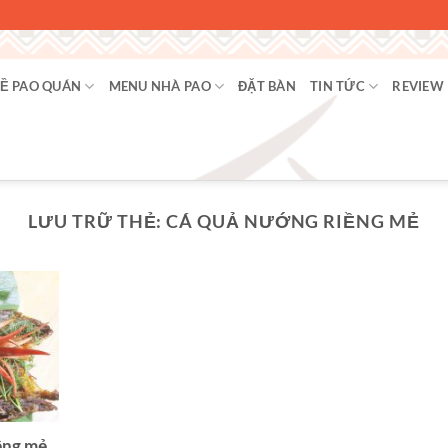
Ề PAO QUÁN
MENU NHÀ PAO
ĐẶT BÀN
TIN TỨC
REVIEW
LƯU TRỮ THẺ:
CÁ QUẢ NƯỚNG RIỀNG MẺ
ềng mẻ