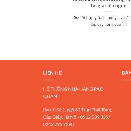
tại gia siêu ngon
Sự kết hợp giữa 2 loại gia vị có 
lập cay nồng của [...]
LIÊN HỆ
BẢ
HỆ THỐNG NHÀ HÀNG PAO
QUÁN
Pao 1: Số 1, ngõ 62 Trần Thái Tông,
Cầu Giấy, Hà Nội- 0912 539 339/
0243 795 7298