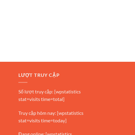
LƯỢT TRUY CẬP
Số lượt truy cập: [wpstatistics
stat=visits time=total]
Truy cập hôm nay: [wpstatistics
stat=visits time=today]
Đang online: [wpstatistics