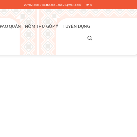
0982.558.946
paoquan62@gmail.com
0
 PAO QUÁN
HÒM THƯ GÓP Ý
TUYỂN DỤNG