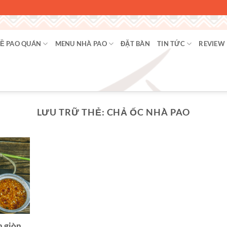
Ề PAO QUÁN
MENU NHÀ PAO
ĐẶT BÀN
TIN TỨC
REVIEW
LƯU TRỮ THẺ:
CHẢ ỐC NHÀ PAO
n giòn