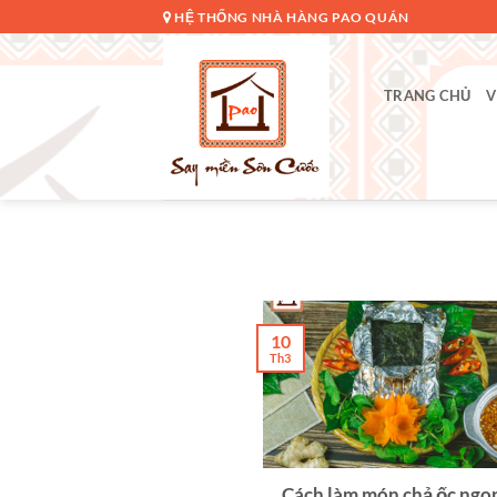
Bỏ
HỆ THỐNG NHÀ HÀNG PAO QUÁN
qua
nội
dung
TRANG CHỦ
V
10
Th3
Cách làm món chả ốc ngo