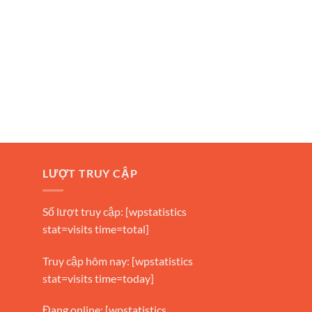
LƯỢT TRUY CẬP
Số lượt truy cập: [wpstatistics
stat=visits time=total]
Truy cập hôm nay: [wpstatistics
stat=visits time=today]
Đang online: [wpstatistics