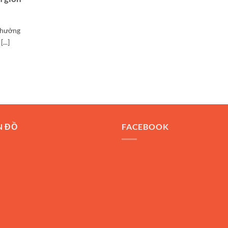
 thưởng
...]
N ĐỒ
FACEBOOK