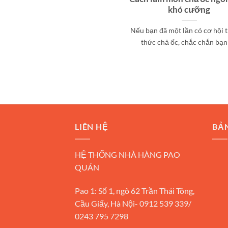
khó cưỡng
Nếu bạn đã một lần có cơ hội
thức chả ốc, chắc chắn bạn [
LIÊN HỆ
BẢ
HỆ THỐNG NHÀ HÀNG PAO
QUÁN
Pao 1: Số 1, ngõ 62 Trần Thái Tông,
Cầu Giấy, Hà Nội- 0912 539 339/
0243 795 7298