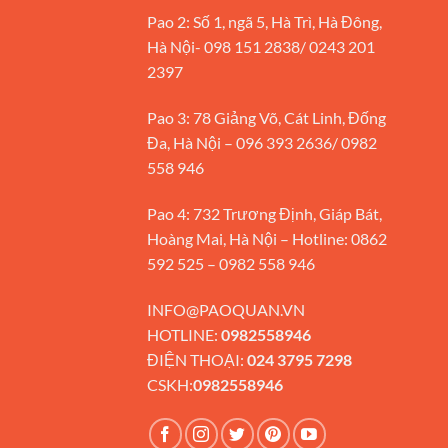
Pao 2: Số 1, ngã 5, Hà Trì, Hà Đông,
Hà Nội- 098 151 2838/ 0243 201
2397
Pao 3: 78 Giảng Võ, Cát Linh, Đống
Đa, Hà Nội – 096 393 2636/ 0982
558 946
Pao 4: 732 Trương Định, Giáp Bát,
Hoàng Mai, Hà Nội – Hotline: 0862
592 525 – 0982 558 946
INFO@PAOQUAN.VN
HOTLINE:
0982558946
ĐIỆN THOẠI:
024 3795 7298
CSKH:
0982558946