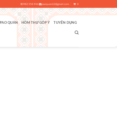
0982.558.946
paoquan62@gmail.com
0
 PAO QUÁN
HÒM THƯ GÓP Ý
TUYỂN DỤNG