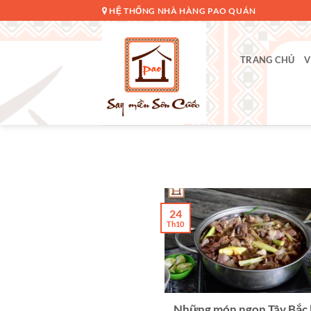
Bỏ
HỆ THỐNG NHÀ HÀNG PAO QUÁN
qua
nội
dung
TRANG CHỦ
V
24
Th10
Những món ngon Tây Bắc