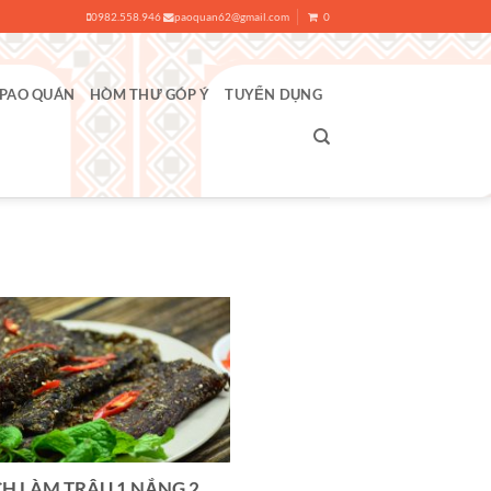
0982.558.946
paoquan62@gmail.com
0
 PAO QUÁN
HÒM THƯ GÓP Ý
TUYỂN DỤNG
H LÀM TRÂU 1 NẮNG 2