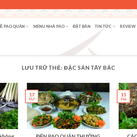
Ề PAO QUÁN
MENU NHÀ PAO
ĐẶT BÀN
TIN TỨC
REVIEW
LƯU TRỮ THẺ:
ĐẶC SẢN TÂY BẮC
17
11
Th7
Th6
 không
ĐẾN PAO QUÁN THƯỞNG
CÁC