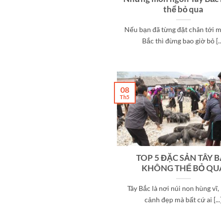
thể bỏ qua
Nếu bạn đã từng đặt chân tới m
Bắc thì đừng bao giờ bỏ [..
08
Th5
TOP 5 ĐẶC SẢN TÂY 
KHÔNG THỂ BỎ QU
Tây Bắc là nơi núi non hùng vĩ
cảnh đẹp mà bất cứ ai [...