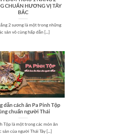
G CHUẨN HƯƠNG VỊ TÂY
BẮC
nắng 2 sương là một trong những
ặc sản vô cùng hấp dẫn [...]
 dẫn cách ăn Pa Pỉnh Tộp
úng chuẩn người Thái
nh Tộp là một trong các món ăn
 sản của người Thái Tây [...]