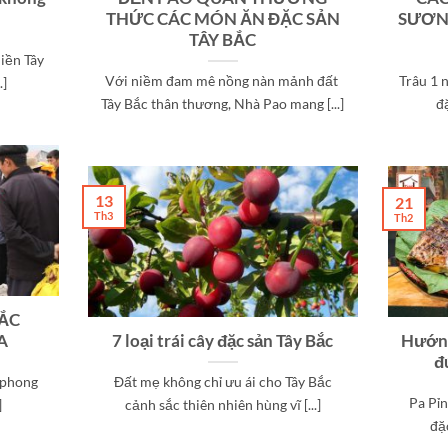
THỨC CÁC MÓN ĂN ĐẶC SẢN
SƯƠN
TÂY BẮC
iền Tây
Với niềm đam mê nồng nàn mảnh đất
Trâu 1 
.]
Tây Bắc thân thương, Nhà Pao mang [...]
đ
13
21
Th3
Th2
BẮC
A
7 loại trái cây đặc sản Tây Bắc
Hướng
đ
, phong
Đất mẹ không chỉ ưu ái cho Tây Bắc
Pa Pỉ
]
cảnh sắc thiên nhiên hùng vĩ [...]
đặc