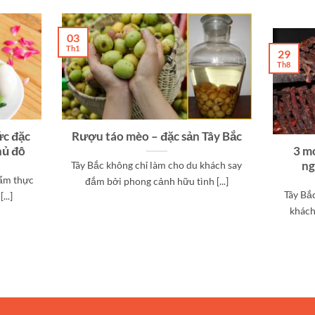
03
Th1
29
Th8
ức đặc
Rượu táo mèo – đặc sản Tây Bắc
hủ đô
3 m
ng
Tây Bắc không chỉ làm cho du khách say
 ẩm thực
đắm bởi phong cảnh hữu tình [...]
Tây Bắ
...]
khách