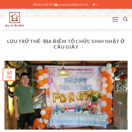
Bỏ
0982.558.946
paoquan62@gmail.com
0
qua
nội
dung
LƯU TRỮ THẺ:
ĐỊA ĐIỂM TỔ CHỨC SINH NHẬT Ở
CẦU GIẤY
10
Th6