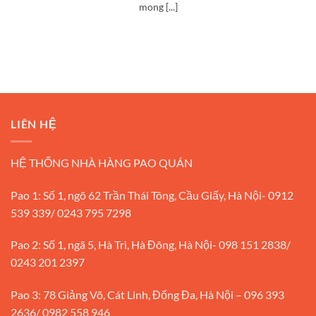
mong [...]
LIÊN HỆ
HỆ THỐNG NHÀ HÀNG PAO QUÁN
Pao 1: Số 1, ngõ 62 Trần Thái Tông, Cầu Giấy, Hà Nội- 0912
539 339/ 0243 795 7298
Pao 2: Số 1, ngã 5, Hà Trì, Hà Đông, Hà Nội- 098 151 2838/
0243 201 2397
Pao 3: 78 Giảng Võ, Cát Linh, Đống Đa, Hà Nội – 096 393
2636/ 0982 558 946