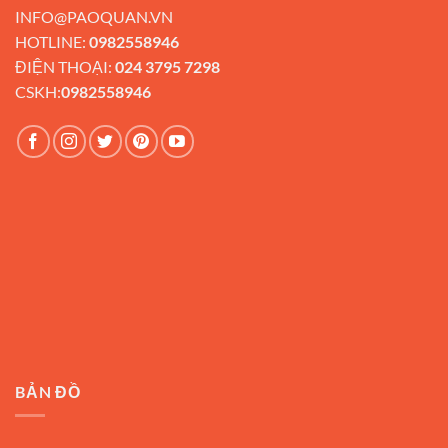
INFO@PAOQUAN.VN
HOTLINE:
0982558946
ĐIỆN THOẠI:
024 3795 7298
CSKH:
0982558946
BẢN ĐỒ