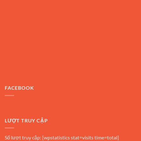
FACEBOOK
LƯỢT TRUY CẬP
Số lượt truy cập: [wpstatistics stat=visits time=total]