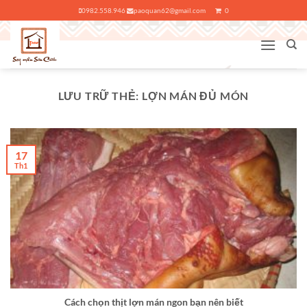
Bỏ
0982.558.946
paoquan62@gmail.com
0
qua
nội
dung
LƯU TRỮ THẺ:
LỢN MÁN ĐỦ MÓN
17
Th1
Cách chọn thịt lợn mán ngon bạn nên biết