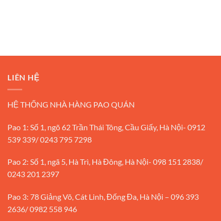
LIÊN HỆ
HỆ THỐNG NHÀ HÀNG PAO QUÁN
Pao 1: Số 1, ngõ 62 Trần Thái Tông, Cầu Giấy, Hà Nội- 0912
539 339/ 0243 795 7298
Pao 2: Số 1, ngã 5, Hà Trì, Hà Đông, Hà Nội- 098 151 2838/
0243 201 2397
Pao 3: 78 Giảng Võ, Cát Linh, Đống Đa, Hà Nội – 096 393
2636/ 0982 558 946