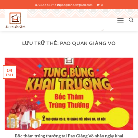
Bỏ
0982.558.946
paoquan62@gmail.com
0
qua
nội
dung
LƯU TRỮ THẺ:
PAO QUÁN GIẢNG VÕ
04
Th11
Bốc thăm trúng thưởng tại Pao Giảng Võ nhân ngày khai