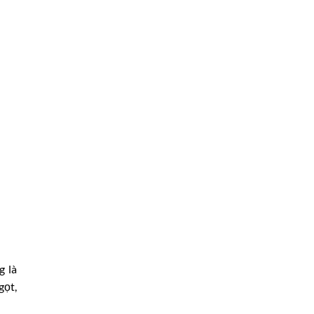
g là
gọt,