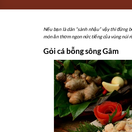
Nếu bạn là dân “sành nhậu” vậy thì đừng b
món ăn thơm ngon nức tiếng của vùng núi rừ
Gỏi cá bỗng sông Gâm