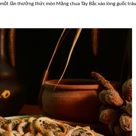
 một lần thưởng thức món Măng chua Tây Bắc xào lòng guốc trâu