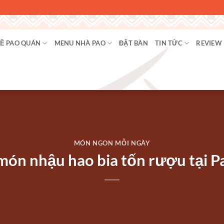
Ề PAO QUÁN
MENU NHÀ PAO
ĐẶT BÀN
TIN TỨC
REVIEW
MÓN NGON MỖI NGÀY
món nhậu hao bia tốn rượu tại 