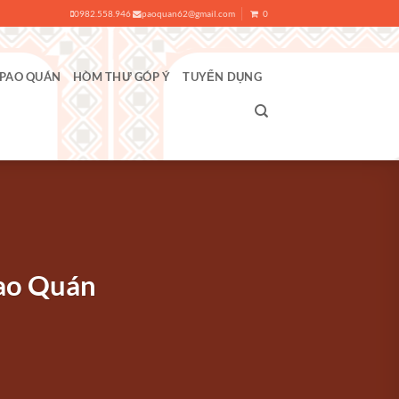
0982.558.946
paoquan62@gmail.com
0
pafibulelengkab.org
desaparhorboan.id/listing
lawrencehealthcenter.com
kfbbinbir.sakarya.edu.tr
artikel penelitian aceh
thepubtheatre
hsddonline.com
sydney night
bandar togel
bandar togel
bandar togel
bandar togel
bandar togel
bandar togel
bandar togel
togel online
togel online
togel online
slot gacor hari ini
togel online
slot gacor hari ini
togel online
togel online
slot gacor hari ini
togel online
slot gacor hari ini
baselyne.io
slot gacor hari ini
togel online
slot gacor hari ini
slot gacor hari ini
slot gacor hari ini
togel online
slot gacor hari ini
bento4d
bento4d
bento4d
bento4d
bento4d
bento4d
link slot gacor
library.iihs.co.in
bento4d
link slot gacor
link slot gacor
slot thailand
slot thailand
slot thailand
slot thailand
toto togel
toto togel
toto togel
toto togel
toto togel
toto togel
slot online
toto togel
link gacor
toto togel
link togel
link gacor
slot online
situs slot gacor
link togel
slot online
slot online
slot online
toto togel
link togel
slot online
link togel
slot online
slot online
situs slot gacor
slot online
situs togel
situs togel
slot gacor
situs togel
situs togel
slot gacor
situs gacor
situs togel
slot gacor
situs togel
slot gacor
situs gacor
slot gacor
slot gacor
situs togel
slot gacor
slot gacor
slot gacor
situs gacor
slot gacor
situs gacor
toto slot
slot resmi
toto slot
situs toto
situs toto
situs toto
toto slot
rtp live
link slot
toto slot
slot resmi
situs hk
toto slot
situs toto
toto slot
toto slot
toto slot
situs toto
slot resmi
toto slot
toto slot
toto slot
situs toto
situs toto
toto slot
link slot
toto slot
link slot
link slot
link slot
link slot
situs toto
toto slot
toto slot
link slot
toto slot
toto slot
link slot
toto slot
link slot
togel
toto slot
toto slot
toto slot
situs toto
toto slot
toto slot
link slot
situs slot
toto
situs slot
situs slot
rtp slot
situs slot
rtp slot
situs slot
situs slot
rtp slot
situs slot
situs slot
situs slot
situs slot
toto
toto
slot
slot
 PAO QUÁN
HÒM THƯ GÓP Ý
TUYỂN DỤNG
Pao Quán