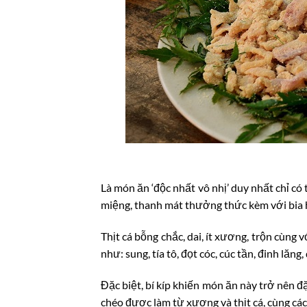
Là món ăn ‘độc nhất vô nhị’ duy nhất chỉ c
miệng, thanh mát thưởng thức kèm với bia h
Thịt cá bỗng chắc, dai, ít xương, trộn cùng v
như: sung, tía tô, đọt cóc, cúc tần, đinh lă
Đặc biệt, bí kíp khiến món ăn này trở nên 
chéo được làm từ xương và thịt cá, cùng các