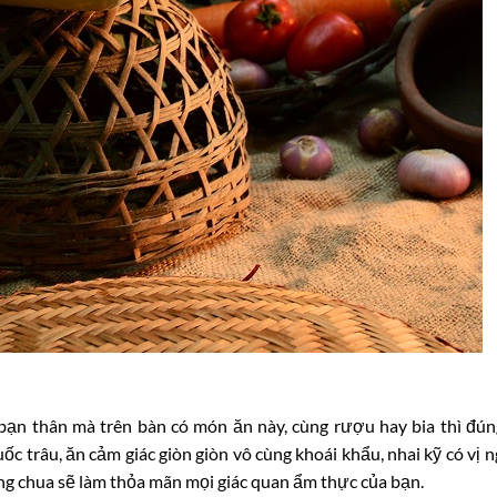
bạn thân mà trên bàn có món ăn này, cùng rượu hay bia thì đún
c trâu, ăn cảm giác giòn giòn vô cùng khoái khẩu, nhai kỹ có vị n
ng chua sẽ làm thỏa mãn mọi giác quan ẩm thực của bạn.