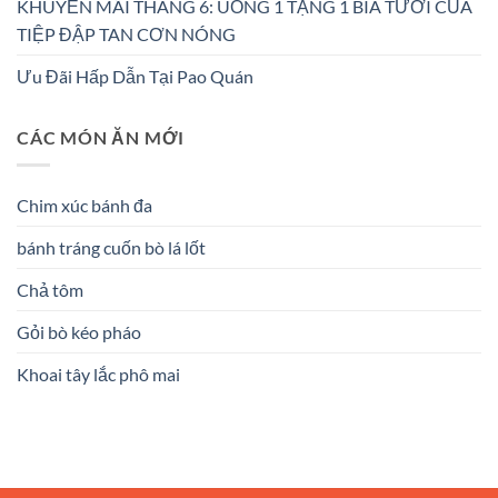
KHUYẾN MÃI THÁNG 6: UỐNG 1 TẶNG 1 BIA TƯƠI CỦA
TIỆP ĐẬP TAN CƠN NÓNG
Ưu Đãi Hấp Dẫn Tại Pao Quán
CÁC MÓN ĂN MỚI
Chim xúc bánh đa
bánh tráng cuốn bò lá lốt
Chả tôm
Gỏi bò kéo pháo
Khoai tây lắc phô mai