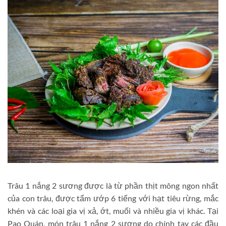
Trâu 1 nắng 2 sương được là từ phần thịt mông ngon nhất
của con trâu, được tẩm ướp 6 tiếng với hạt tiêu rừng, mắc
khén và các loại gia vị xả, ớt, muối và nhiều gia vị khác. Tại
Pao Quán, món trâu 1 nắng 2 sương do chính tay các đầu