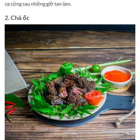
cạ cứng sau những giờ tan làm.
2. Chả ốc