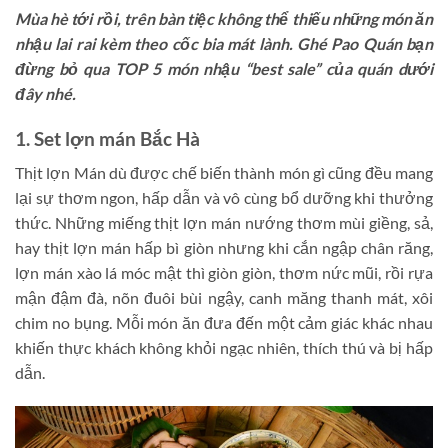
Mùa hè tới rồi, trên bàn tiệc không thể thiếu những món ăn
nhậu lai rai kèm theo cốc bia mát lành. Ghé Pao Quán bạn
đừng bỏ qua TOP 5 món nhậu “best sale” của quán dưới
đây nhé.
1. Set lợn mán Bắc Hà
Thịt lợn Mán dù được chế biến thành món gì cũng đều mang
lại sự thơm ngon, hấp dẫn và vô cùng bổ dưỡng khi thưởng
thức. Những miếng thịt lợn mán nướng thơm mùi giềng, sả,
hay thịt lợn mán hấp bì giòn nhưng khi cắn ngập chân răng,
lợn mán xào lá móc mật thì giòn giòn, thơm nức mũi, rồi rựa
mận đậm đà, nõn đuôi bùi ngậy, canh măng thanh mát, xôi
chim no bụng. Mỗi món ăn đưa đến một cảm giác khác nhau
khiến thực khách không khỏi ngạc nhiên, thích thú và bị hấp
dẫn.