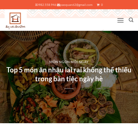
Bỏ
0982.558.946
paoquan62@gmail.com
0
qua
nội
dung
MÓN NGON MỖI NGÀY
Top 5 món ăn nhậu lai rai không thể thiếu
trong bàn tiệc ngày hè