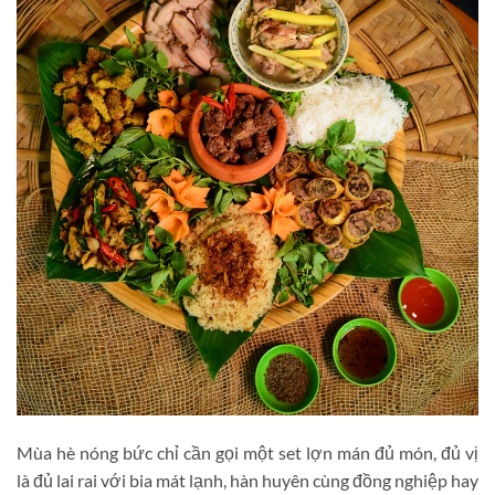
Mùa hè nóng bức chỉ cần gọi một set lợn mán đủ món, đủ vị
là đủ lai rai với bia mát lạnh, hàn huyên cùng đồng nghiệp hay