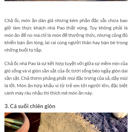
Chả ốc, món ăn dân giã nhưng kém phần đặc sắc chưa bao
giờ làm thực khách nhà Pao thất vọng. Tuy không phải là
món ăn để no mà chỉ là món để thưởng thức, nhưng cũng đủ
khiến bạn ấm lòng, lai rai cùng người thân hay bạn bè trong
những buổi tụ tập.
Chả ốc nhà Pao là sự kết hợp tuyệt vời giữa sự mềm mịn của
giò sống và vị giòn sần sật của ốc tươi sống béo ngậy giòn dai
sần sật. Chả thơm phảng phất mùi đặc trưng của sả, dậy mùi
lá lốt. Món ăn hợp khẩu vị từ trẻ em tới người lớn, đặc biệt
cánh mày râu nhậu thì thích mê món ăn này.
3. Cá suối chiên giòn