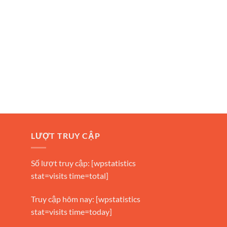
LƯỢT TRUY CẬP
Số lượt truy cập: [wpstatistics
stat=visits time=total]
Truy cập hôm nay: [wpstatistics
stat=visits time=today]