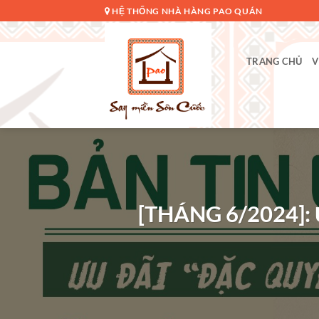
Bỏ
HỆ THỐNG NHÀ HÀNG PAO QUÁN
qua
nội
dung
TRANG CHỦ
V
[THÁNG 6/2024]