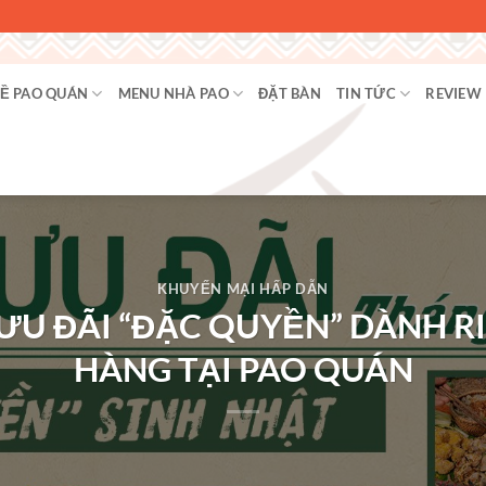
Ề PAO QUÁN
MENU NHÀ PAO
ĐẶT BÀN
TIN TỨC
REVIEW
KHUYẾN MẠI HẤP DẪN
: ƯU ĐÃI “ĐẶC QUYỀN” DÀNH 
HÀNG TẠI PAO QUÁN