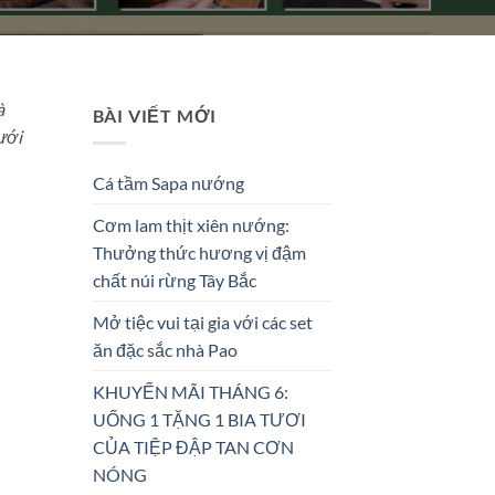
à
BÀI VIẾT MỚI
ưới
Cá tầm Sapa nướng
Cơm lam thịt xiên nướng:
Thưởng thức hương vị đậm
chất núi rừng Tây Bắc
Mở tiệc vui tại gia với các set
ăn đặc sắc nhà Pao
KHUYẾN MÃI THÁNG 6:
UỐNG 1 TẶNG 1 BIA TƯƠI
CỦA TIỆP ĐẬP TAN CƠN
NÓNG