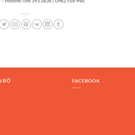
i – Hotline: 096 393 2636 / 0982 558 946.
N ĐỒ
FACEBOOK