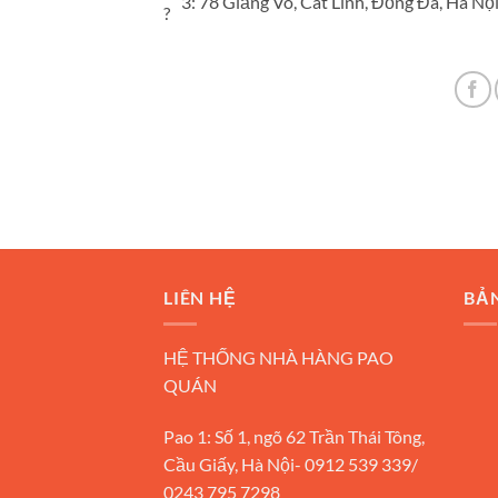
3: 78 Giảng Võ, Cát Linh, Đống Đa, Hà Nộ
LIÊN HỆ
BẢ
HỆ THỐNG NHÀ HÀNG PAO
QUÁN
Pao 1: Số 1, ngõ 62 Trần Thái Tông,
Cầu Giấy, Hà Nội- 0912 539 339/
0243 795 7298