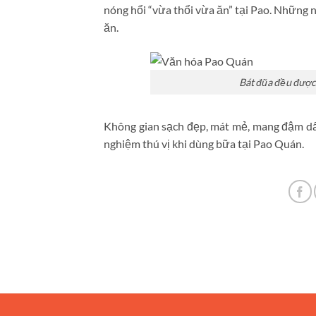
nóng hổi “vừa thổi vừa ăn” tại Pao. Những 
ăn.
Bát đũa đều được 
Không gian sạch đẹp, mát mẻ, mang đậm dấu
nghiệm thú vị khi dùng bữa tại Pao Quán.