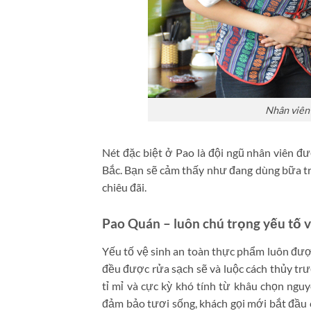
Nhân viên
Nét đặc biệt ở Pao là đội ngũ nhân viên 
Bắc. Bạn sẽ cảm thấy như đang dùng bữa tr
chiêu đãi.
Pao Quán – luôn chú trọng yếu tố 
Yếu tố vệ sinh an toàn thực phẩm luôn đư
đều được rửa sạch sẽ và luộc cách thủy tr
tỉ mỉ và cực kỳ khó tính từ khâu chọn ngu
đảm bảo tươi sống, khách gọi mới bắt đầu