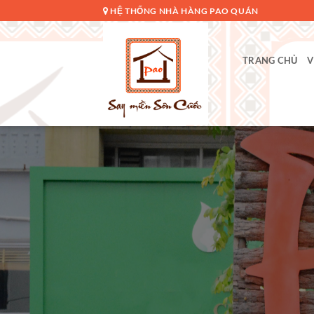
Bỏ
HỆ THỐNG NHÀ HÀNG PAO QUÁN
qua
nội
dung
TRANG CHỦ
V