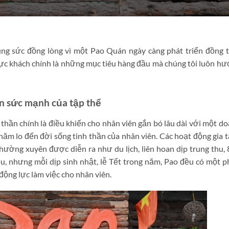
ng sức đồng lòng vì một Pao Quán ngày càng phát triển đồng 
ực khách chính là những mục tiêu hàng đầu mà chúng tôi luôn h
n sức mạnh của tập thể
h thần chính là điều khiến cho nhân viên gắn bó lâu dài với một d
hăm lo đến đời sống tinh thần của nhân viên. Các hoạt động gia 
hường xuyên được diễn ra như du lịch, liên hoan dịp trung thu, 
iều, nhưng mỗi dịp sinh nhật, lễ Tết trong năm, Pao đều có một 
động lực làm việc cho nhân viên.