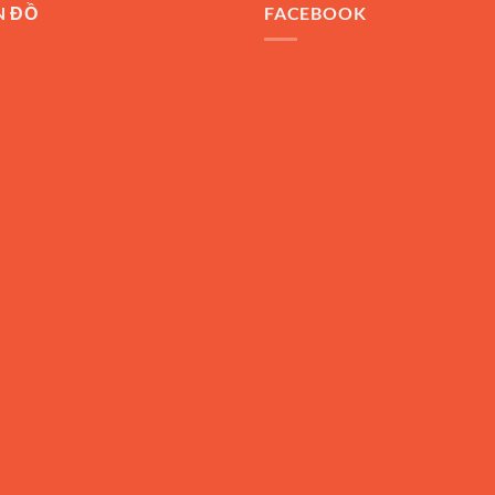
N ĐỒ
FACEBOOK