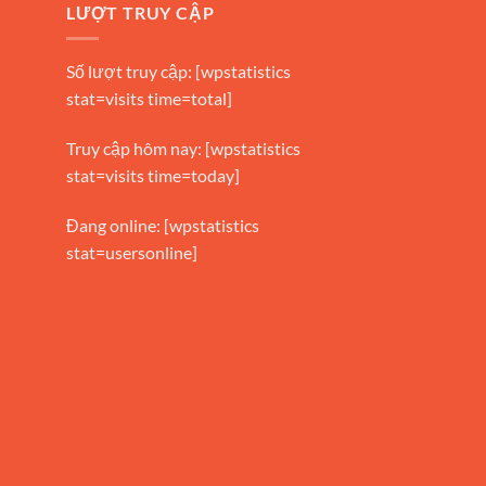
LƯỢT TRUY CẬP
Số lượt truy cập: [wpstatistics
stat=visits time=total]
Truy cập hôm nay: [wpstatistics
stat=visits time=today]
Đang online: [wpstatistics
stat=usersonline]