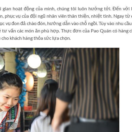
i gian hoạt động của mình, chúng tôi luôn hướng tới. Đến với
 phục vụ của đội ngũ nhân viên thân thiện, nhiệt tình. Ngay từ
hục vụ đon đả chào đón, hướng dẫn vào chỗ ngồi. Tùy vào nhu cầu
sẽ tư vấn các món ăn phù hợp. Thực đơn của Pao Quán có hàng 
u cho khách hàng thỏa sức lựa chọn.