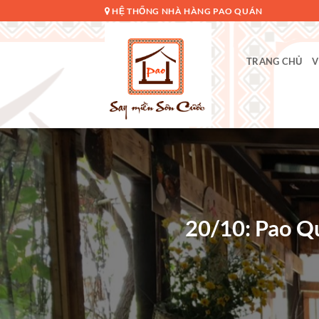
Bỏ
HỆ THỐNG NHÀ HÀNG PAO QUÁN
qua
nội
dung
TRANG CHỦ
V
20/10: Pao Qu