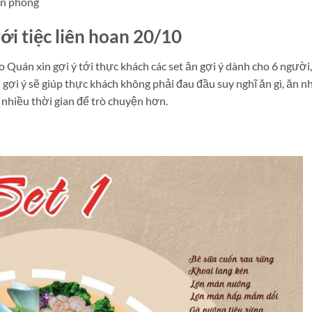
văn phòng
ới tiệc liên hoan 20/10
ao Quán xin gợi ý tới thực khách các set ăn gợi ý dành cho 6 người,
n gợi ý sẽ giúp thực khách không phải đau đầu suy nghĩ ăn gì, ăn n
nhiều thời gian để trò chuyện hơn.