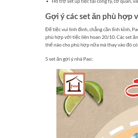
Hỗ trợ set up tiệc tại công ty, cơ quan, 
Gợi ý các set ăn phù hợp v
Để tiệc vui linh đình, chẳng cần lỉnh kỉnh, P
phù hợp với tiệc liên hoan 20/10. Các set ă
thế nào cho phù hợp nữa mà thay vào đó có 
5 set ăn gợi ý nhà Pao: