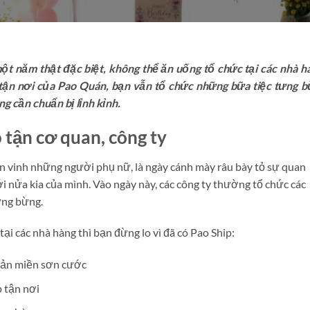
ột năm thật đặc biệt, không thể ăn uống tổ chức tại các nhà h
 tận nơi của Pao Quán, bạn vẫn tổ chức những bữa tiệc tưng 
g cần chuẩn bị lỉnh kỉnh.
 tận cơ quan, công ty
n vinh những người phụ nữ, là ngày cánh mày râu bày tỏ sự quan
i nửa kia của mình. Vào ngày này, các công ty thường tổ chức các
ưng bừng.
ại các nhà hàng thì bạn đừng lo vì đã có Pao Ship:
sản miền sơn cước
p tận nơi