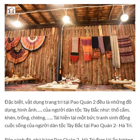
Đặc biệt, vật dụng trang trí tại Pao Quán 2 đều là những đồ
dụng, hình ảnh….. của người dân tộc Tây Bắc như: thổ cẩm,
khèn, trống, chiêng, ….. Tái hiện lại một bức tranh sinh động
cuộc sống của người dân tộc Tây Bắc tại Pao Quán 2- Hà Trì.
Bên cạnh đó, nhà hàng Pao Quán 2- Hà Trì đem lại ấn tượng