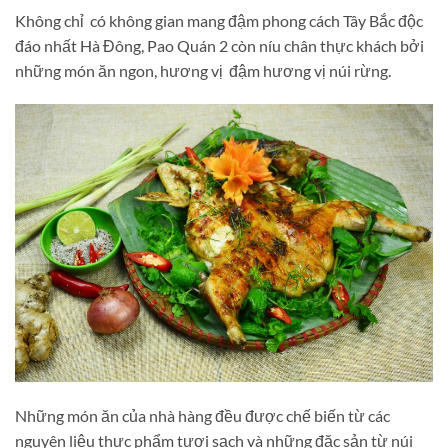
Không chỉ có không gian mang đậm phong cách Tây Bắc độc
đáo nhất Hà Đông, Pao Quán 2 còn níu chân thực khách bởi
những món ăn ngon, hương vị đậm hương vị núi rừng.
Những món ăn của nhà hàng đều được chế biến từ các
nguyên liệu thực phẩm tươi sạch và những đặc sản từ núi