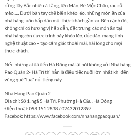
rừng Tây Bắc như: cá Lăng, lợn Mán, Bê Mộc Châu, rau cải
mèo….. Dưới bàn tay chế biến khéo léo, những món ăn của
nhà hàng luôn hấp dẫn mọi thực khách gần xa. Bên cạnh đó,
không chỉ có hương vị hấp dẫn, đặc trưng, các món ăn tại
nhà hàng còn được trình bày khéo léo, độc đáo, mang tính
nghệ thuật cao – tạo cảm giác thoải mái, hài lòng cho mọi
thực khách.
Nếu những ai đã đến Hà Đông mà lại nói không với Nhà hàng
Pao Quán 2- Hà Trì thì hẳn là điều tiếc nuối lớn nhất khi đến
vùng quê “lụa” nổi tiếng này.
Nhà Hàng Pao Quán 2
Địa chỉ: Số 1, ngã 5 Hà Trì, Phường Hà Cầu, Hà Đông
Điện thoại: 098 151 2838 / 02432012397
Facebok: https://www.facebook.com/nhahangpaoquan/