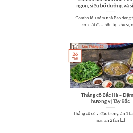
ngon, siêu bổ dưỡng và s
Combo lẩu nấm nhà Pao đang 
cơn sốt địa chấn tại khu vực [
26
Th8
Thắng cố Bắc Hà – Đậm
hương vị Tây Bắc
Thắng cố có vị đặc trưng, ăn 1 l
mãi, ăn 2 lần [...]