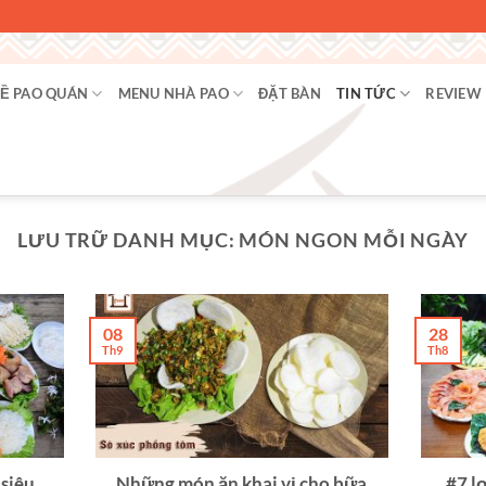
Ề PAO QUÁN
MENU NHÀ PAO
ĐẶT BÀN
TIN TỨC
REVIEW
LƯU TRỮ DANH MỤC:
MÓN NGON MỖI NGÀY
08
28
Th9
Th8
siêu
Những món ăn khai vị cho bữa
#7 lợ