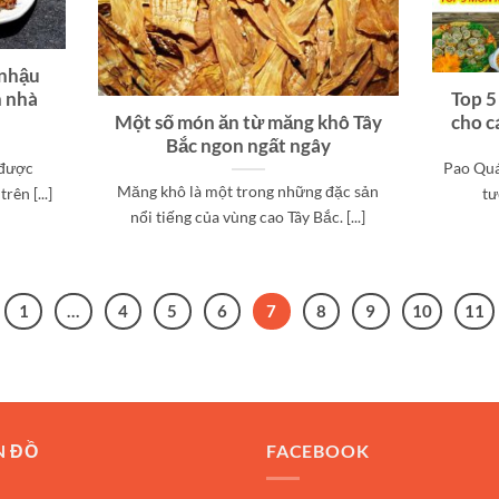
 nhậu
h nhà
Top 5
Một số món ăn từ măng khô Tây
cho c
Bắc ngon ngất ngây
 được
Pao Quán
Măng khô là một trong những đặc sản
ên [...]
tư
nổi tiếng của vùng cao Tây Bắc. [...]
1
…
4
5
6
7
8
9
10
11
N ĐỒ
FACEBOOK