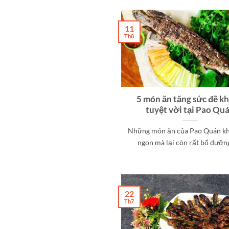
11
Th8
5 món ăn tăng sức đề k
tuyệt vời tại Pao Qu
Những món ăn của Pao Quán kh
ngon mà lại còn rất bổ dưỡng, 
22
Th7