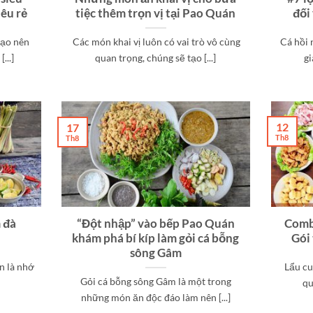
iêu rẻ
tiệc thêm trọn vị tại Pao Quán
đối
tạo nên
Các món khai vị luôn có vai trò vô cùng
Cá hồi 
...]
quan trọng, chúng sẽ tạo [...]
gi
12
17
Th8
Th8
 đà
“Đột nhập” vào bếp Pao Quán
Comb
khám phá bí kíp làm gỏi cá bỗng
Gói
sông Gâm
ần là nhớ
Lẩu cu
Gỏi cá bỗng sông Gâm là một trong
qu
những món ăn độc đáo làm nên [...]