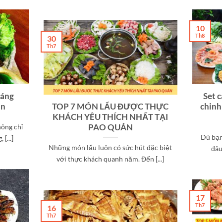
10
Th8
30
Th7
háng
Set c
án
TOP 7 MÓN LẨU ĐƯỢC THỰC
chinh
KHÁCH YÊU THÍCH NHẤT TẠI
PAO QUÁN
ông chỉ
Dù bạn
[...]
Những món lẩu luôn có sức hút đặc biệt
đâu
với thực khách quanh năm. Đến [...]
17
Th7
16
Th7