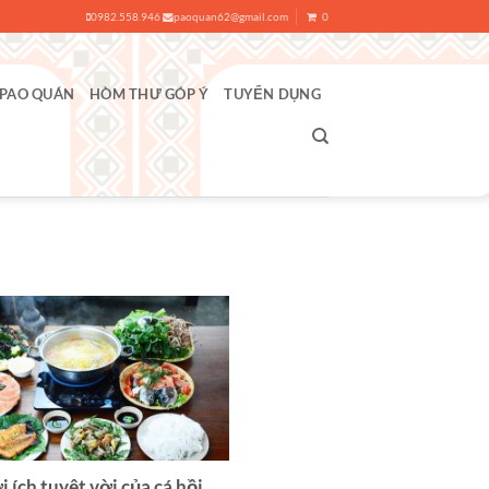
0982.558.946
paoquan62@gmail.com
0
 PAO QUÁN
HÒM THƯ GÓP Ý
TUYỂN DỤNG
i ích tuyệt vời của cá hồi