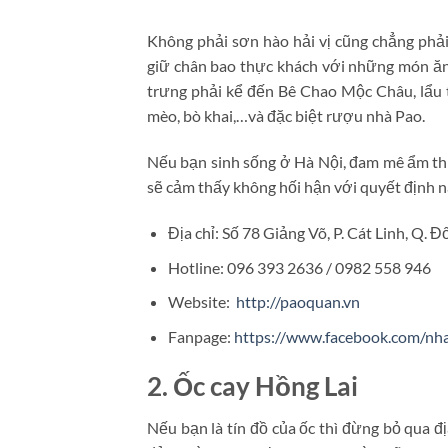
Không phải sơn hào hải vị cũng chẳng phả
giữ chân bao thực khách với những món ăn 
trưng phải kể đến Bê Chao Mộc Châu, lẩu t
mèo, bò khai,…và đặc biệt rượu nhà Pao.
Nếu bạn sinh sống ở Hà Nội, đam mê ẩm th
sẽ cảm thấy không hối hận với quyết định n
Địa chỉ: Số 78 Giảng Võ, P. Cát Linh, Q. 
Hotline: 096 393 2636 / 0982 558 946
Website:
http://paoquan.vn
Fanpage:
https://www.facebook.com/n
2. Ốc cay Hồng Lai
Nếu bạn là tín đồ của ốc thì đừng bỏ qua đ