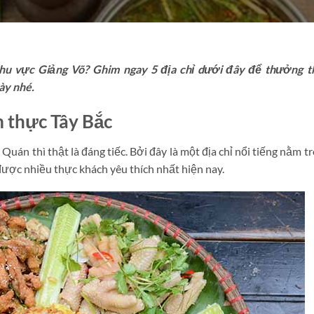
hu vực Giảng Võ? Ghim ngay 5 địa chỉ dưới đây để thưởng t
ày nhé.
m thực Tây Bắc
án thì thật là đáng tiếc. Bởi đây là một địa chỉ nổi tiếng nằm t
ược nhiều thực khách yêu thích nhất hiện nay.