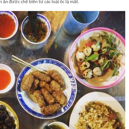
n được chế biến từ các loại ốc lạ mắt.