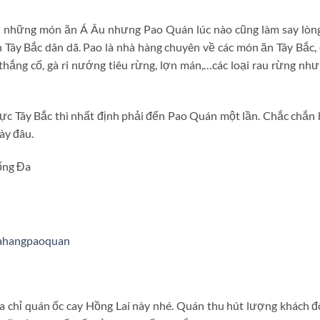
i những món ăn Á Âu nhưng Pao Quán lúc nào cũng làm say lòn
Tây Bắc dân dã. Pao là nhà hàng chuyên về các món ăn Tây Bắc,
hắng cố, gà ri nướng tiêu rừng, lợn mán,…các loại rau rừng như
ực Tây Bắc thì nhất định phải đến Pao Quán một lần. Chắc chắn
ày đâu.
Đống Đa
hahangpaoquan
ịa chỉ quán ốc cay Hồng Lai này nhé. Quán thu hút lượng khách 