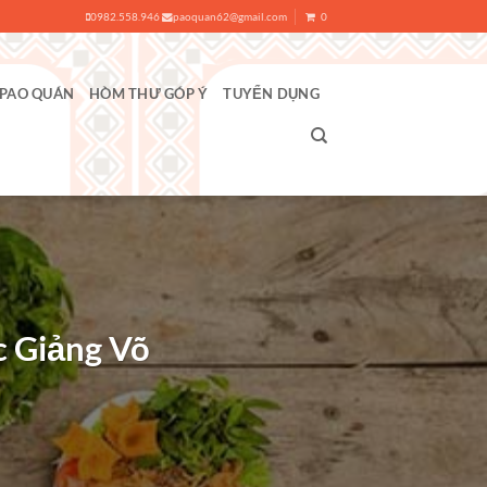
0982.558.946
paoquan62@gmail.com
0
commercialpressuresonland.org
pafiboalemokab.org
jurnal kebidanan aceh
homejamesglobal.com
www.leon.uml.edu.ni
eltiosam.com.mx/sucursales/
gethighered.com
thepubtheatre
situs togel online
sydney night
maplweb.org
slot gacor hari ini
togel online
togel online
togel online
loop.scroll.pub
togel online
bento4d
bento4d
bento4d
bento4d
bento4d
bento4d
slot thailand
link slot gacor
bento4d
prowlpr.com
slot thailand
slot thailand
slot thailand
link slot gacor
toto togel
toto togel
slot online
toto togel
slot online
toto togel
toto togel
toto togel
toto togel
toto togel
slot online
toto togel
slot online
slot online
link gacor
slot online
toto togel
slot online
slot online
toto togel
slot online
slot online
slot online
toto togel
slot online
slot online
situs togel
slot gacor
situs togel
situs togel
situs gacor
slot gacor
situs togel
situs gacor
situs togel
situs gacor
situs gacor
slot gacor
situs gacor
slot gacor
situs gacor
slot gacor
situs gacor
slot gacor
situs toto
situs toto
slot resmi
toto slot
toto slot
toto slot
situs toto
situs toto
toto slot
situs toto
toto slot
toto slot
slot resmi
situs toto
togel
toto slot
toto slot
situs toto
situs toto
situs toto
toto slot
toto slot
toto slot
link slot
slot resmi
toto slot
toto slot
toto slot
slot resmi
link slot
toto slot
toto slot
toto slot
link slot
situs toto
link slot
link slot
toto slot
toto slot
link slot
toto slot
toto slot
situs slot
situs slot
rtp slot
situs slot
situs slot
situs slot
situs slot
situs slot
toto
situs slot
 PAO QUÁN
HÒM THƯ GÓP Ý
TUYỂN DỤNG
c Giảng Võ