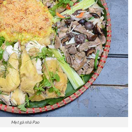
Mẹt gà nhà Pao