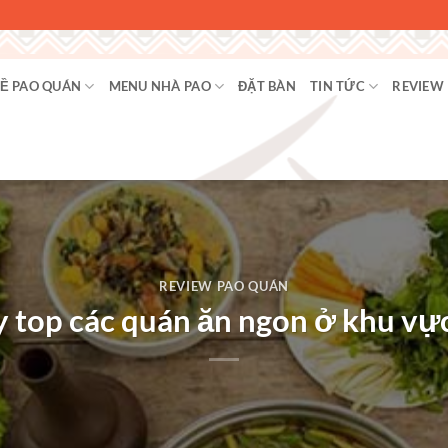
Ề PAO QUÁN
MENU NHÀ PAO
ĐẶT BÀN
TIN TỨC
REVIEW
REVIEW PAO QUÁN
 top các quán ăn ngon ở khu vự