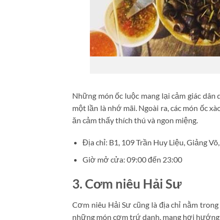
Những món ốc luộc mang lại cảm giác dân 
một lần là nhớ mãi. Ngoài ra, các món ốc x
ăn cảm thấy thích thú và ngon miệng.
Địa chỉ: B1, 109 Trần Huy Liệu, Giảng Võ
Giờ mở cửa: 09:00 đến 23:00
3. Cơm niêu Hải Sư
Cơm niêu Hải Sư cũng là địa chỉ nằm trong
những món cơm trứ danh, mang hơi hướng S