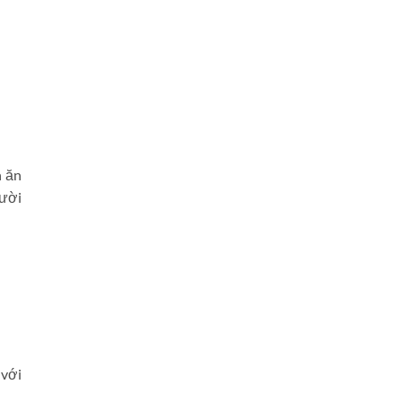
h ăn
gười
 với