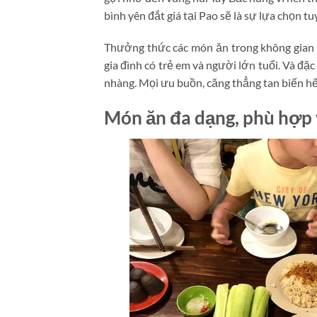
bình yên đắt giá tại Pao sẽ là sự lựa chọn t
Thưởng thức các món ăn trong không gian 
gia đình có trẻ em và người lớn tuổi. Và đ
nhàng. Mọi ưu buồn, căng thẳng tan biến hết
Món ăn đa dạng, phù hợp 