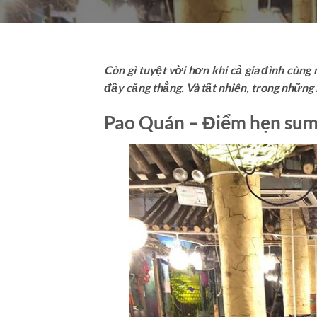
Còn gì tuyệt vời hơn khi cả gia đình cùn
đầy căng thẳng. Và tất nhiên, trong nhữn
Pao Quán – Điểm hẹn sum 