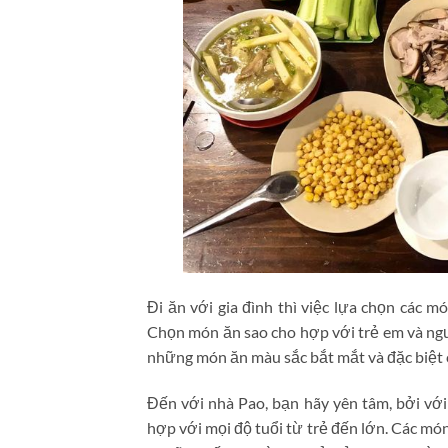
Đi ăn với gia đình thì việc lựa chọn các 
Chọn món ăn sao cho hợp với trẻ em và ngườ
những món ăn màu sắc bắt mắt và đặc biệt 
Đến với nhà Pao, bạn hãy yên tâm, bởi vớ
hợp với mọi độ tuổi từ trẻ đến lớn. Các món