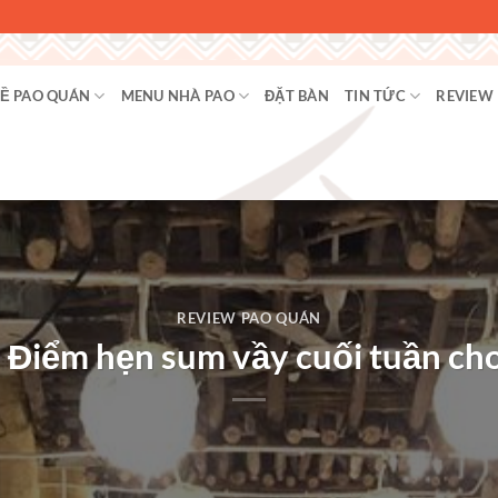
Ề PAO QUÁN
MENU NHÀ PAO
ĐẶT BÀN
TIN TỨC
REVIEW
REVIEW PAO QUÁN
 Điểm hẹn sum vầy cuối tuần cho 