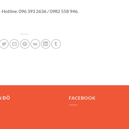
– Hotline: 096 393 2636 / 0982 558 946.
N ĐỒ
FACEBOOK