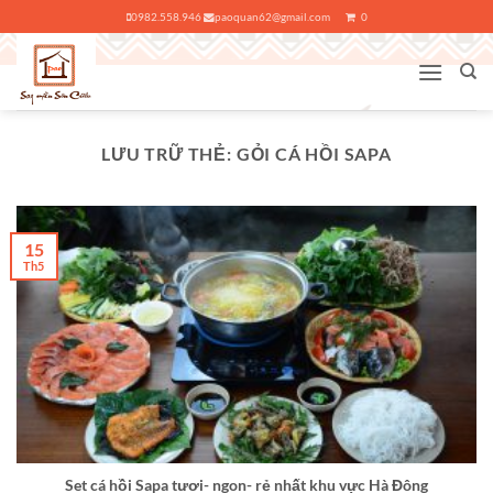
Bỏ
0982.558.946
paoquan62@gmail.com
0
qua
nội
dung
LƯU TRỮ THẺ:
GỎI CÁ HỒI SAPA
15
Th5
Set cá hồi Sapa tươi- ngon- rẻ nhất khu vực Hà Đông