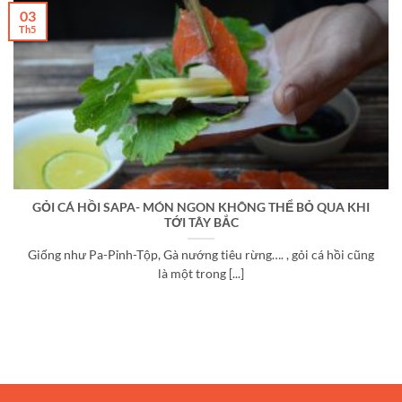
03
Th5
GỎI CÁ HỒI SAPA- MÓN NGON KHÔNG THỂ BỎ QUA KHI
TỚI TÂY BẮC
Giống như Pa-Pỉnh-Tộp, Gà nướng tiêu rừng…. , gỏi cá hồi cũng
là một trong [...]