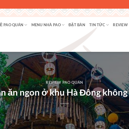
Ề PAO QUÁN
MENU NHÀ PAO
ĐẶT BÀN
TIN TỨC
REVIEW
REVIEW PAO QUÁN
án ăn ngon ở khu Hà Đông không 