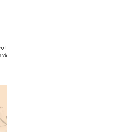
ượt.
n và