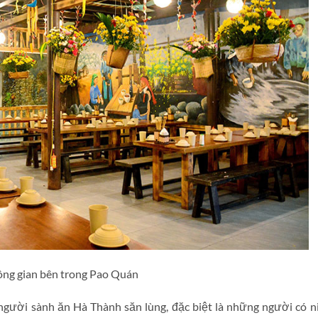
ng gian bên trong Pao Quán
người sành ăn Hà Thành săn lùng, đặc biệt là những người có 