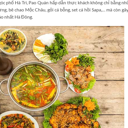
góc phố Hà Trì, Pao Quán hấp dẫn thực khách không chỉ bằng n
ừng, bê chao Mộc Châu, gỏi cá bỗng, set cá hồi Sapa,… mà còn gâ
áo nhất Hà Đông.