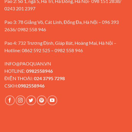
Pao 2: Số 1, ngã 5, Hà Trì, Hà Đông, Hà Nội- 098 151 2838/
0243 201 2397
Pao 3: 78 Giảng Võ, Cát Linh, Đống Đa, Hà Nội – 096 393
2636/ 0982 558 946
Pao 4: 732 Trương Định, Giáp Bát, Hoàng Mai, Hà Nội –
Hotline: 0862 592 525 – 0982 558 946
INFO@PAOQUAN.VN
HOTLINE:
0982558946
ĐIỆN THOẠI:
024 3795 7298
CSKH:
0982558946