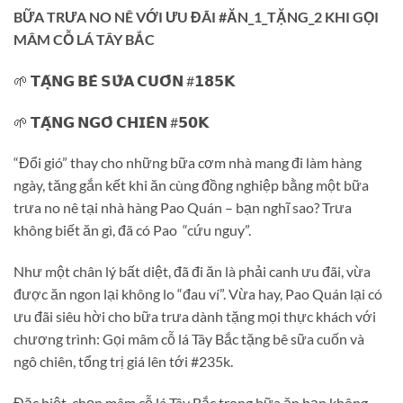
BỮA TRƯA NO NÊ VỚI ƯU ĐÃI #ĂN_1_TẶNG_2 KHI GỌI
MÂM CỖ LÁ TÂY BẮC
🌱 𝗧𝗔̣̆𝗡𝗚 𝗕𝗘̂ 𝗦𝗨̛̃𝗔 𝗖𝗨𝗢̂́𝗡 #𝟭𝟴𝟱𝗞
🌱 𝗧𝗔̣̆𝗡𝗚 𝗡𝗚𝗢̂ 𝗖𝗛𝗜𝗘̂𝗡 #𝟱𝟬𝗞
“Đổi gió” thay cho những bữa cơm nhà mang đi làm hàng
ngày, tăng gắn kết khi ăn cùng đồng nghiệp bằng một bữa
trưa no nê tại nhà hàng Pao Quán – bạn nghĩ sao? Trưa
không biết ăn gì, đã có Pao “cứu nguy”.
Như một chân lý bất diệt, đã đi ăn là phải canh ưu đãi, vừa
được ăn ngon lại không lo “đau ví”. Vừa hay, Pao Quán lại có
ưu đãi siêu hời cho bữa trưa dành tặng mọi thực khách với
chương trình: Gọi mâm cỗ lá Tây Bắc tặng bê sữa cuốn và
ngô chiên, tổng trị giá lên tới #235k.
Đặc biệt, chọn mâm cỗ lá Tây Bắc trong bữa ăn bạn không