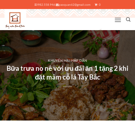
Bỏ
0982.558.946
paoquan62@gmail.com
0
qua
nội
dung
KHUYẾN MẠI HẤP DẪN
Bữa trưa no nê với ưu đãi ăn 1 tặng 2 khi
đặt mâm cỗ lá Tây Bắc