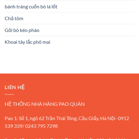
bánh tráng cuốn bò lá lốt
Chả tôm
Gỏi bò kéo pháo
Khoai tây lắc phô mai
LIÊN HỆ
HỆ THỐNG NHÀ HÀNG PAO QUÁN
Pao 1: Số 1, ngõ 62 Trần Thái Tông, Cầu Giấy, Hà Nội- 0912
539 339/ 0243 795 7298