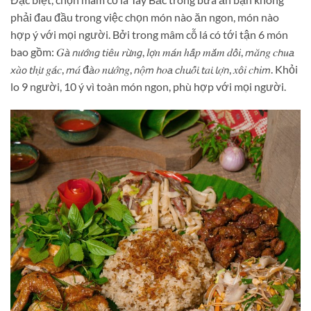
phải đau đầu trong việc chọn món nào ăn ngon, món nào
hợp ý với mọi người. Bởi trong mâm cỗ lá có tới tận 6 món
bao gồm: 𝐺𝘢̀ 𝘯𝑢̛𝘰̛́𝑛𝘨 𝘵𝑖𝘦̂𝑢 𝑟𝘶̛̀𝑛𝘨, 𝑙𝘰̛̣𝑛 𝑚𝘢́𝑛 ℎ𝘢̂́𝑝 𝑚𝘢̆́𝑚 𝑑𝘰̂̉𝑖, 𝘮𝑎̆𝘯𝑔 𝑐𝘩𝑢𝘢
𝘹𝑎̀𝘰 𝘵ℎ𝘪̣𝑡 𝑔𝘢́𝑐, 𝘮𝑎́ đ𝘢̀𝑜 𝑛𝘶̛𝑜̛́𝘯𝑔, 𝘯𝑜̣̂𝘮 𝘩𝑜𝘢 𝘤ℎ𝘶𝑜̂́𝘪 𝘵𝑎𝘪 𝘭𝑜̛̣𝘯, 𝑥𝘰̂𝑖 𝑐𝘩𝑖𝘮. Khỏi
lo 9 người, 10 ý vì toàn món ngon, phù hợp với mọi người.