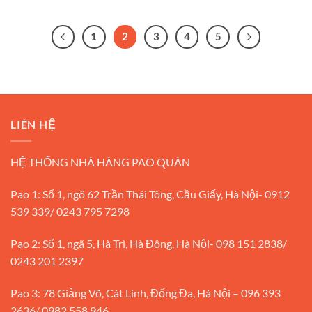
1
2
3
4
5
LIÊN HỆ
HỆ THỐNG NHÀ HÀNG PAO QUÁN
Pao 1: Số 1, ngõ 62 Trần Thái Tông, Cầu Giấy, Hà Nội- 0912
539 339/ 0243 795 7298
Pao 2: Số 1, ngã 5, Hà Trì, Hà Đông, Hà Nội- 098 151 2838/
0243 201 2397
Pao 3: 78 Giảng Võ, Cát Linh, Đống Đa, Hà Nội – 096 393
2636/ 0982 558 946