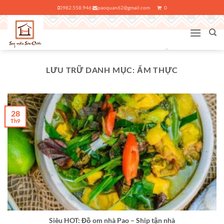
Bỏ
0982.558.946
paoquan62@gmail.com
0
qua
nội
dung
LƯU TRỮ DANH MỤC:
ẨM THỰC
28
Th9
Siêu HOT: Đồ om nhà Pao – Ship tận nhà